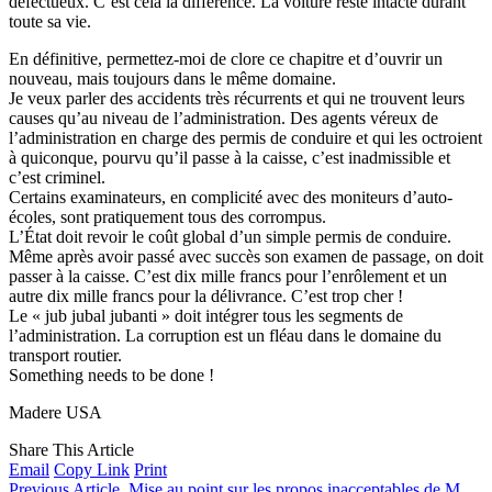
défectueux. C’est cela la différence. La voiture reste intacte durant
toute sa vie.
En définitive, permettez-moi de clore ce chapitre et d’ouvrir un
nouveau, mais toujours dans le même domaine.
Je veux parler des accidents très récurrents et qui ne trouvent leurs
causes qu’au niveau de l’administration. Des agents véreux de
l’administration en charge des permis de conduire et qui les octroient
à quiconque, pourvu qu’il passe à la caisse, c’est inadmissible et
c’est criminel.
Certains examinateurs, en complicité avec des moniteurs d’auto-
écoles, sont pratiquement tous des corrompus.
L’État doit revoir le coût global d’un simple permis de conduire.
Même après avoir passé avec succès son examen de passage, on doit
passer à la caisse. C’est dix mille francs pour l’enrôlement et un
autre dix mille francs pour la délivrance. C’est trop cher !
Le « jub jubal jubanti » doit intégrer tous les segments de
l’administration. La corruption est un fléau dans le domaine du
transport routier.
Something needs to be done !
Madere USA
Share This Article
Email
Copy Link
Print
Previous Article
Mise au point sur les propos inacceptables de M.