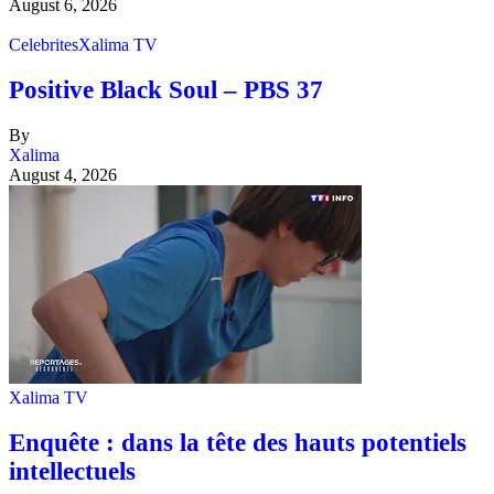
August 6, 2026
Celebrites
Xalima TV
Positive Black Soul – PBS 37
By
Xalima
August 4, 2026
Xalima TV
Enquête : dans la tête des hauts potentiels
intellectuels