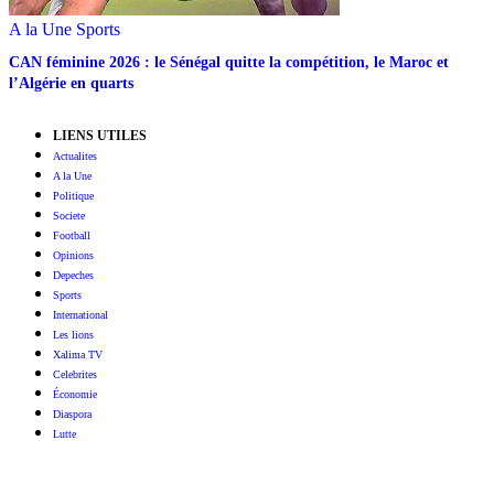
A la Une
Sports
‎CAN féminine 2026 : le Sénégal quitte la compétition, le Maroc et
l’Algérie en quarts
LIENS UTILES
Actualites
A la Une
Politique
Societe
Football
Opinions
Depeches
Sports
International
Les lions
Xalima TV
Celebrites
Économie
Diaspora
Lutte