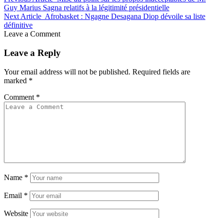
Guy Marius Sagna relatifs à la légitimité présidentielle
Next Article
Afrobasket : Ngagne Desagana Diop dévoile sa liste
définitive
Leave a Comment
Leave a Reply
Your email address will not be published.
Required fields are
marked
*
Comment
*
Name
*
Email
*
Website