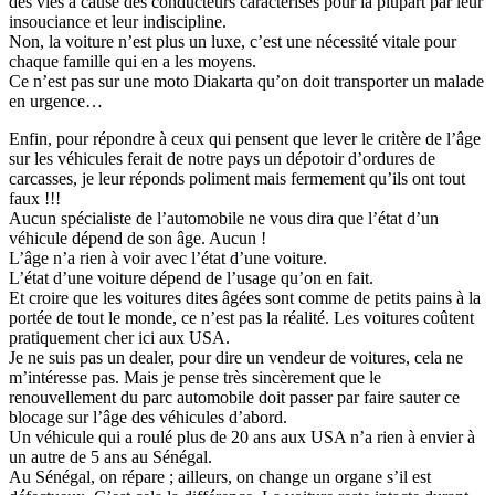
des vies à cause des conducteurs caractérisés pour la plupart par leur
insouciance et leur indiscipline.
Non, la voiture n’est plus un luxe, c’est une nécessité vitale pour
chaque famille qui en a les moyens.
Ce n’est pas sur une moto Diakarta qu’on doit transporter un malade
en urgence…
Enfin, pour répondre à ceux qui pensent que lever le critère de l’âge
sur les véhicules ferait de notre pays un dépotoir d’ordures de
carcasses, je leur réponds poliment mais fermement qu’ils ont tout
faux !!!
Aucun spécialiste de l’automobile ne vous dira que l’état d’un
véhicule dépend de son âge. Aucun !
L’âge n’a rien à voir avec l’état d’une voiture.
L’état d’une voiture dépend de l’usage qu’on en fait.
Et croire que les voitures dites âgées sont comme de petits pains à la
portée de tout le monde, ce n’est pas la réalité. Les voitures coûtent
pratiquement cher ici aux USA.
Je ne suis pas un dealer, pour dire un vendeur de voitures, cela ne
m’intéresse pas. Mais je pense très sincèrement que le
renouvellement du parc automobile doit passer par faire sauter ce
blocage sur l’âge des véhicules d’abord.
Un véhicule qui a roulé plus de 20 ans aux USA n’a rien à envier à
un autre de 5 ans au Sénégal.
Au Sénégal, on répare ; ailleurs, on change un organe s’il est