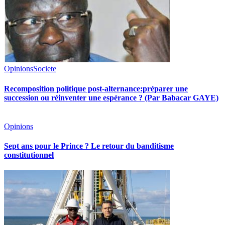
Opinions
Societe
Recomposition politique post-alternance:préparer une
succession ou réinventer une espérance ? (Par Babacar GAYE)
Opinions
Sept ans pour le Prince ? Le retour du banditisme
constitutionnel