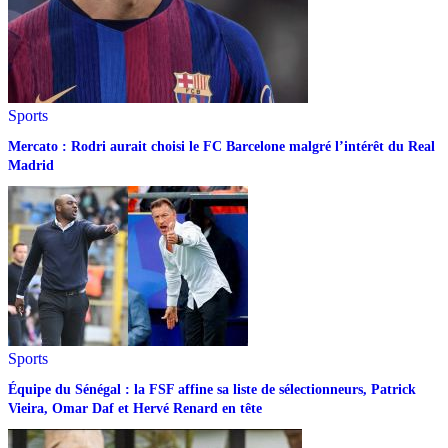
Sports
Mercato : Rodri aurait choisi le FC Barcelone malgré l’intérêt du Real
Madrid
Sports
Équipe du Sénégal : la FSF affine sa liste de sélectionneurs, Patrick
Vieira, Omar Daf et Hervé Renard en tête