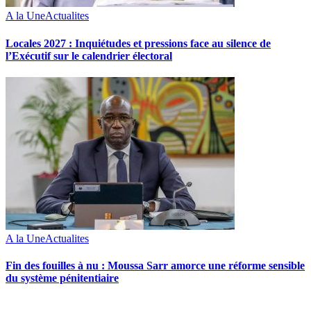
A la Une
Actualites
Locales 2027 : Inquiétudes et pressions face au silence de
l’Exécutif sur le calendrier électoral
A la Une
Actualites
Fin des fouilles à nu : Moussa Sarr amorce une réforme sensible
du système pénitentiaire