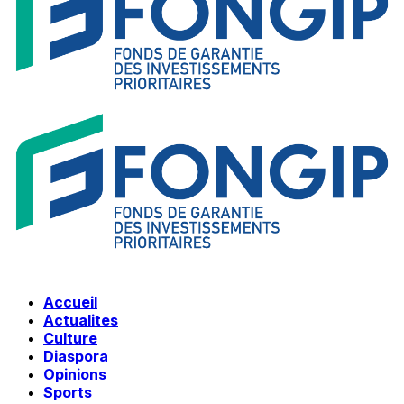
Accueil
Actualites
Culture
Diaspora
Opinions
Sports