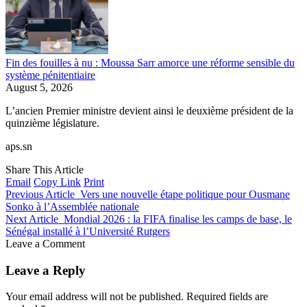
Fin des fouilles à nu : Moussa Sarr amorce une réforme sensible du
système pénitentiaire
August 5, 2026
L’ancien Premier ministre devient ainsi le deuxième président de la
quinzième législature.
aps.sn
Share This Article
Email
Copy Link
Print
Previous Article
Vers une nouvelle étape politique pour Ousmane
Sonko à l’Assemblée nationale
Next Article
‎Mondial 2026 : la FIFA finalise les camps de base, le
Sénégal installé à l’Université Rutgers
Leave a Comment
Leave a Reply
Your email address will not be published.
Required fields are