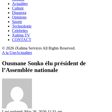
Actualites
Culture
Diaspora
Opinions
Sports
Technologie
Celebrites
Xalima TV
CONTACT
© 2026 iXalima Services All Rights Reserved.
A la Une
Actualites
Ousmane Sonko élu président de
l’Assemblée nationale
Last updated: May 26, 2026 11:31 am