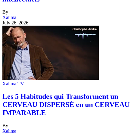
By
Xalima
July 26, 2026
Xalima TV
Les 5 Habitudes qui Transforment un
CERVEAU DISPERSÉ en un CERVEAU
IMPARABLE
By
Xalima