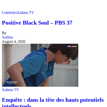
Celebrites
Xalima TV
Positive Black Soul – PBS 37
By
Xalima
August 4, 2026
Xalima TV
Enquête : dans la tête des hauts potentiels
intellectuels