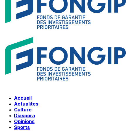
Accueil
Actualites
Culture
Diaspora
Opinions
Sports