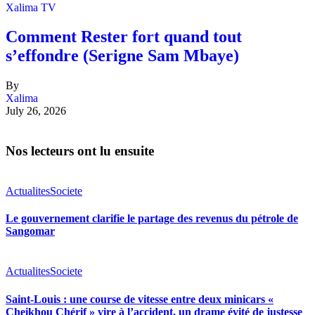
Xalima TV
Comment Rester fort quand tout
s’effondre (Serigne Sam Mbaye)
By
Xalima
July 26, 2026
Nos lecteurs ont lu ensuite
Actualites
Societe
Le gouvernement clarifie le partage des revenus du pétrole de
Sangomar
Actualites
Societe
Saint-Louis : une course de vitesse entre deux minicars «
Cheikhou Chérif » vire à l’accident, un drame évité de justesse