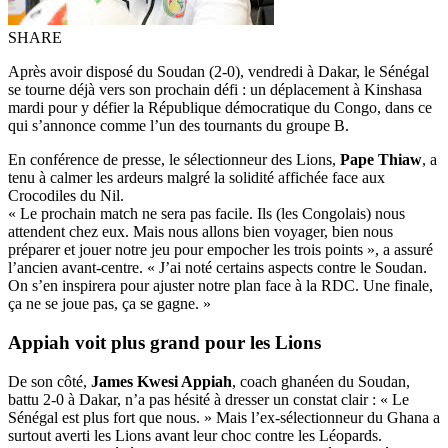
SHARE
Après avoir disposé du Soudan (2-0), vendredi à Dakar, le Sénégal
se tourne déjà vers son prochain défi : un déplacement à Kinshasa
mardi pour y défier la République démocratique du Congo, dans ce
qui s’annonce comme l’un des tournants du groupe B.
En conférence de presse, le sélectionneur des Lions,
Pape Thiaw
, a
tenu à calmer les ardeurs malgré la solidité affichée face aux
Crocodiles du Nil.
« Le prochain match ne sera pas facile. Ils (les Congolais) nous
attendent chez eux. Mais nous allons bien voyager, bien nous
préparer et jouer notre jeu pour empocher les trois points », a assuré
l’ancien avant-centre. « J’ai noté certains aspects contre le Soudan.
On s’en inspirera pour ajuster notre plan face à la RDC. Une finale,
ça ne se joue pas, ça se gagne. »
Appiah voit plus grand pour les Lions
De son côté,
James Kwesi Appiah
, coach ghanéen du Soudan,
battu 2-0 à Dakar, n’a pas hésité à dresser un constat clair : « Le
Sénégal est plus fort que nous. » Mais l’ex-sélectionneur du Ghana a
surtout averti les Lions avant leur choc contre les Léopards.