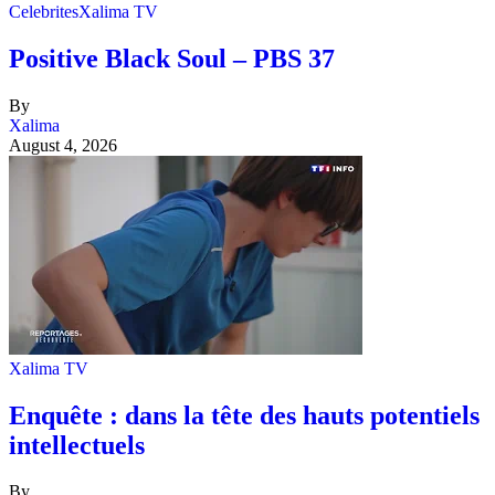
Celebrites
Xalima TV
Positive Black Soul – PBS 37
By
Xalima
August 4, 2026
Xalima TV
Enquête : dans la tête des hauts potentiels
intellectuels
By