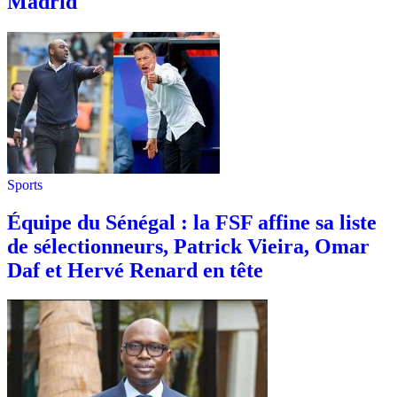
Madrid
Sports
Équipe du Sénégal : la FSF affine sa liste
de sélectionneurs, Patrick Vieira, Omar
Daf et Hervé Renard en tête