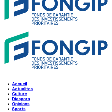
Accueil
Actualites
Culture
Diaspora
Opinions
Sports