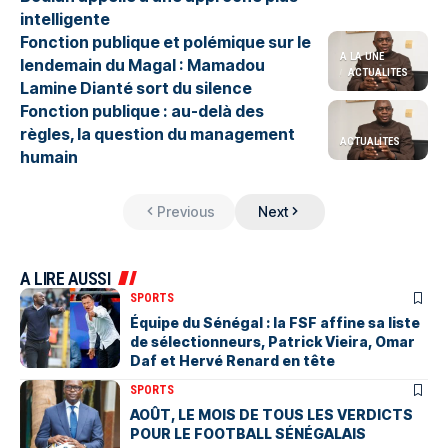
intelligente
Fonction publique et polémique sur le
A LA UNE
lendemain du Magal : Mamadou
ACTUALITES
Lamine Dianté sort du silence
Fonction publique : au-delà des
règles, la question du management
ACTUALITES
humain
Previous
Next
A LIRE AUSSI
SPORTS
Équipe du Sénégal : la FSF affine sa liste
de sélectionneurs, Patrick Vieira, Omar
Daf et Hervé Renard en tête
SPORTS
AOÛT, LE MOIS DE TOUS LES VERDICTS
POUR LE FOOTBALL SÉNÉGALAIS