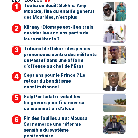
Touba en deuil : Sokhna Amy
Mbacké, fille du Khalife général
des Mourides, n’est plus
Kiiraay : Diomaye est-il en train
de vider les anciens partis de
leurs militants ?
Tribunal de Dakar : des peines
prononcées contre des militants
de Pastef dans une affaire
d’offense au chef de l’État
Sept ans pour le Prince ? Le
retour du banditisme
constitutionnel
Saly Portudal : il volait les
baigneurs pour financer sa
consommation d’alcool
Fin des fouilles à nu : Moussa
Sarr amorce une réforme
sensible du système
pénitentiaire