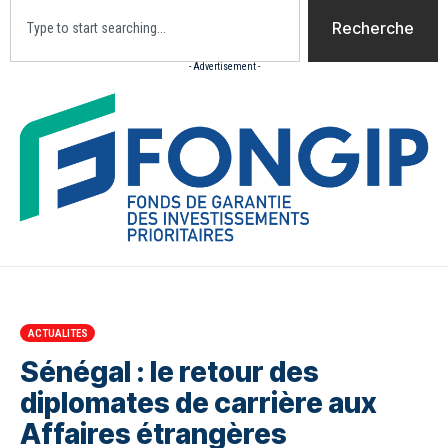
Recherche
- Advertisement -
Accueil
Actualites
Culture
Diaspora
Opini
ACTUALITES
Sénégal : le retour des
diplomates de carrière aux
Affaires étrangères