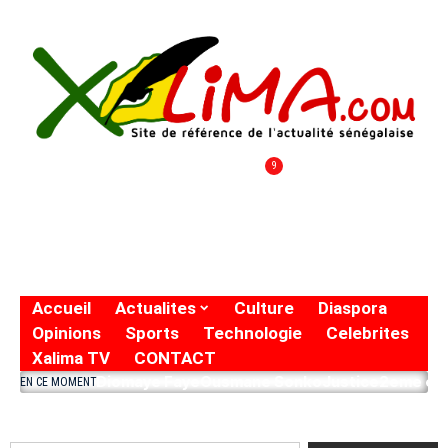
9
Accueil
Actualites
Culture
Diaspora
Opinions
Sports
Technologie
Celebrites
Xalima TV
CONTACT
Diomaye Faye
Ousmane Sonko
Justice
2eme eto
EN CE MOMENT