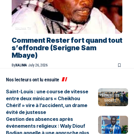
XALIMA TV
Comment Rester fort quand tout
s’effondre (Serigne Sam
Mbaye)
By
XALIMA
July 26, 2026
Nos lecteurs ont lu ensuite
Saint-Louis : une course de vitesse
ACTUALITES
entre deux minicars « Cheikhou
SOCIETE
Chérif » vire à l’accident, un drame
évité de justesse
Gestion des absences après
événements religieux : Waly Diouf
ACTUALITES
Bodian appelle à une approche plus