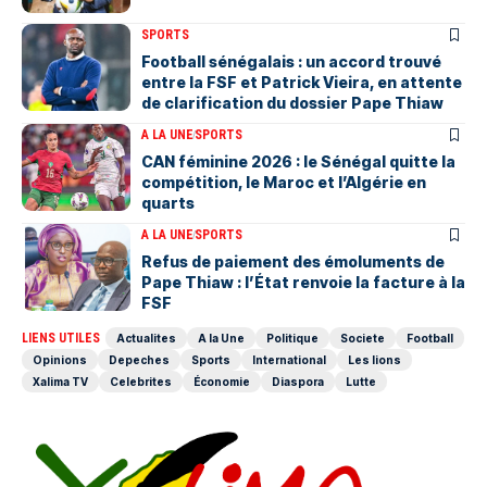
SPORTS
Football sénégalais : un accord trouvé
entre la FSF et Patrick Vieira, en attente
de clarification du dossier Pape Thiaw
A LA UNE
SPORTS
‎CAN féminine 2026 : le Sénégal quitte la
compétition, le Maroc et l’Algérie en
quarts
A LA UNE
SPORTS
Refus de paiement des émoluments de
Pape Thiaw : l’État renvoie la facture à la
FSF
LIENS UTILES
Actualites
A la Une
Politique
Societe
Football
Opinions
Depeches
Sports
International
Les lions
Xalima TV
Celebrites
Économie
Diaspora
Lutte