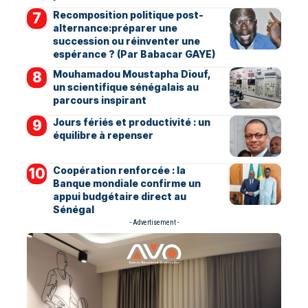
Recomposition politique post-
alternance:préparer une
succession ou réinventer une
espérance ? (Par Babacar GAYE)
Mouhamadou Moustapha Diouf,
un scientifique sénégalais au
parcours inspirant
Jours fériés et productivité : un
équilibre à repenser
Coopération renforcée : la
Banque mondiale confirme un
appui budgétaire direct au
Sénégal
- Advertisement -