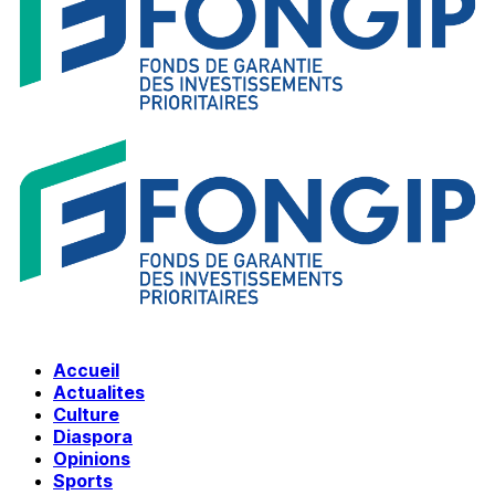
Accueil
Actualites
Culture
Diaspora
Opinions
Sports