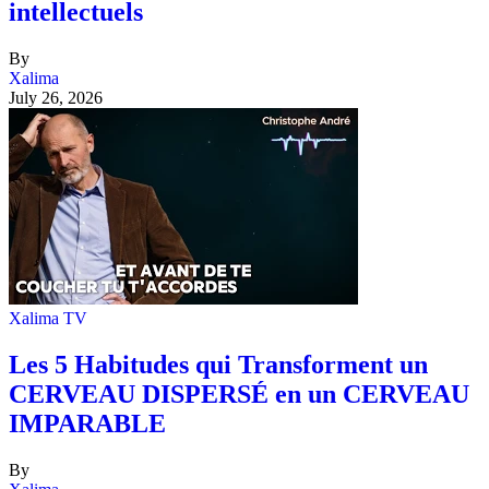
intellectuels
By
Xalima
July 26, 2026
Xalima TV
Les 5 Habitudes qui Transforment un
CERVEAU DISPERSÉ en un CERVEAU
IMPARABLE
By