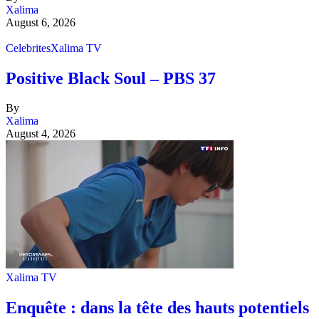
Xalima
August 6, 2026
Celebrites
Xalima TV
Positive Black Soul – PBS 37
By
Xalima
August 4, 2026
Xalima TV
Enquête : dans la tête des hauts potentiels