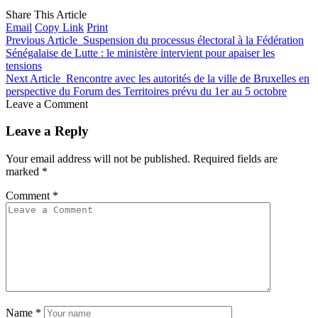
Share This Article
Email
Copy Link
Print
Previous Article
Suspension du processus électoral à la Fédération
Sénégalaise de Lutte : le ministère intervient pour apaiser les
tensions
Next Article
Rencontre avec les autorités de la ville de Bruxelles en
perspective du Forum des Territoires prévu du 1er au 5 octobre
Leave a Comment
Leave a Reply
Your email address will not be published.
Required fields are
marked
*
Comment
*
Name
*