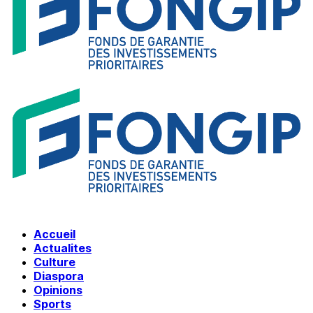
Accueil
Actualites
Culture
Diaspora
Opinions
Sports