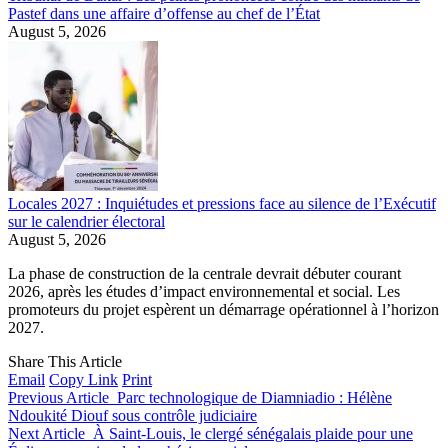
Pastef dans une affaire d’offense au chef de l’État
August 5, 2026
Locales 2027 : Inquiétudes et pressions face au silence de l’Exécutif
sur le calendrier électoral
August 5, 2026
La phase de construction de la centrale devrait débuter courant
2026, après les études d’impact environnemental et social. Les
promoteurs du projet espèrent un démarrage opérationnel à l’horizon
2027.
Share This Article
Email
Copy Link
Print
Previous Article
Parc technologique de Diamniadio : Hélène
Ndoukité Diouf sous contrôle judiciaire
Next Article
À Saint-Louis, le clergé sénégalais plaide pour une