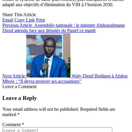
adapté aux objectifs d’élimination du VIH à l’horizon 2030.
Share This Article
Email
Copy Link
Print
Previous Article
Assemblée nationale : le ministre Abdourahmane
Diouf attendu face aux députés du Pastef ce mardi
Next Article
Waly Diouf Bodiang à Abdou
Mbow : “Il devra prouver ses accusations”
Leave a Comment
Leave a Reply
Your email address will not be published.
Required fields are
marked
*
Comment
*