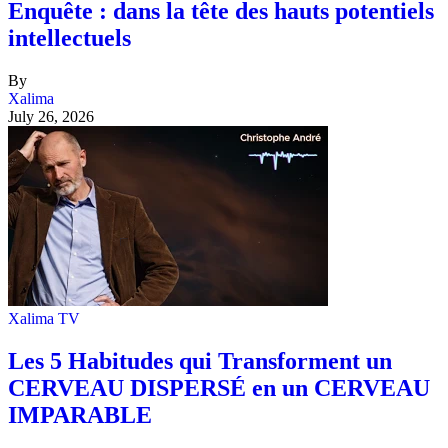
Enquête : dans la tête des hauts potentiels
intellectuels
By
Xalima
July 26, 2026
Xalima TV
Les 5 Habitudes qui Transforment un
CERVEAU DISPERSÉ en un CERVEAU
IMPARABLE