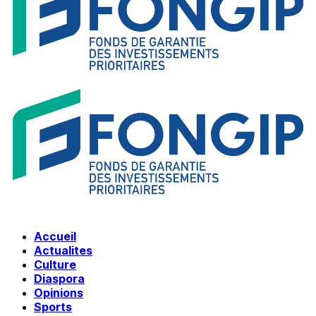
Accueil
Actualites
Culture
Diaspora
Opinions
Sports