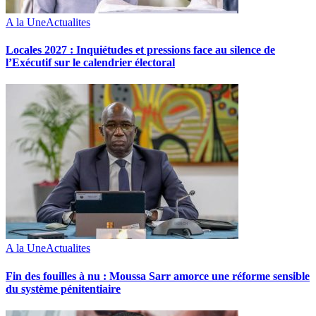
A la Une
Actualites
Locales 2027 : Inquiétudes et pressions face au silence de
l’Exécutif sur le calendrier électoral
A la Une
Actualites
Fin des fouilles à nu : Moussa Sarr amorce une réforme sensible
du système pénitentiaire