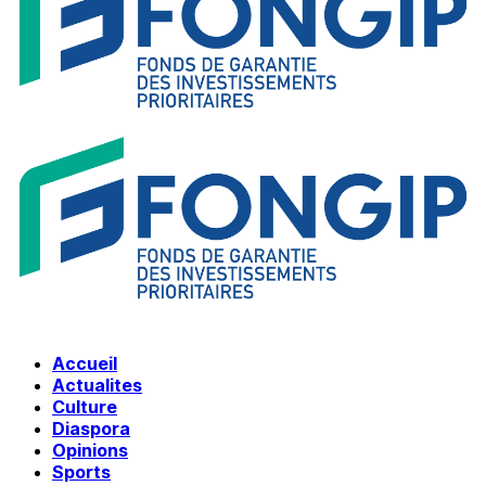
Accueil
Actualites
Culture
Diaspora
Opinions
Sports