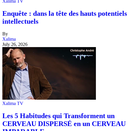
Xalima TV
Enquête : dans la tête des hauts potentiels
intellectuels
By
Xalima
July 26, 2026
Xalima TV
Les 5 Habitudes qui Transforment un
CERVEAU DISPERSÉ en un CERVEAU