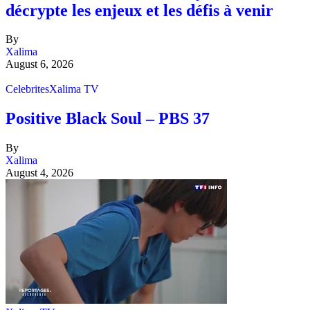
décrypte les enjeux et les défis à venir
By
Xalima
August 6, 2026
Celebrites
Xalima TV
Positive Black Soul – PBS 37
By
Xalima
August 4, 2026