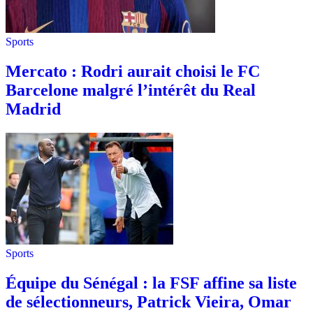
Sports
Mercato : Rodri aurait choisi le FC
Barcelone malgré l’intérêt du Real
Madrid
Sports
Équipe du Sénégal : la FSF affine sa liste
de sélectionneurs, Patrick Vieira, Omar