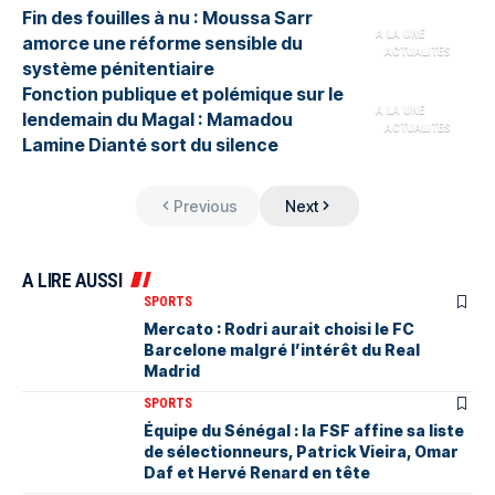
Fin des fouilles à nu : Moussa Sarr
A LA UNE
amorce une réforme sensible du
ACTUALITES
système pénitentiaire
Fonction publique et polémique sur le
A LA UNE
lendemain du Magal : Mamadou
ACTUALITES
Lamine Dianté sort du silence
Previous
Next
A LIRE AUSSI
SPORTS
Mercato : Rodri aurait choisi le FC
Barcelone malgré l’intérêt du Real
Madrid
SPORTS
Équipe du Sénégal : la FSF affine sa liste
de sélectionneurs, Patrick Vieira, Omar
Daf et Hervé Renard en tête