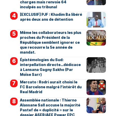
charges mais renvoie 64
inculpés au tribunal
[EXCLUSIF] PJF : Khadim Ba libéré
après deux ans de détention
Même les collaborateurs les plus
proches du Président de la
République semblent ignorer ce
que recouvre la 5e année de
mandat.
Épistémologies du Sud:
interpellation directe…dédicace
à Lansana Gagny Sakho (Par
Moïse Sarr)
Mercato : Rodri aurait choisi le
FC Barcelone malgré l’intérêt du
Real Madrid
Assemblée nationale : Thierno
Alassane Sall accuse la majorité
Pastef de « duplicité » sur le
dossier ASER/AEE Power EPC