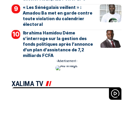
« Les Sénégalais veillent » :
Amadou Ba met en garde contre
toute violation du calendrier
électoral
Ibrahima Hamidou Déme
s’interroge sur la gestion des
fonds politiques après l’annonce
d’un plan d’assistance de 7,2
milliards FCFA
- Advertisement -
XALIMA TV