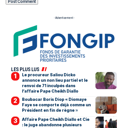
- Advertisement -
LES PLUS LUS
Le procureur Saliou Dicko
annonce un non lieu partiel et le
renvoi de 71 inculpés dans
l’affaire Pape Cheikh Diallo
Boubacar Boris Diop « Diomaye
Faye se comporte déjà comme un
Président en fin de règne »
Affaire Pape Cheikh Diallo et Cie
: le juge abandonne plusieurs