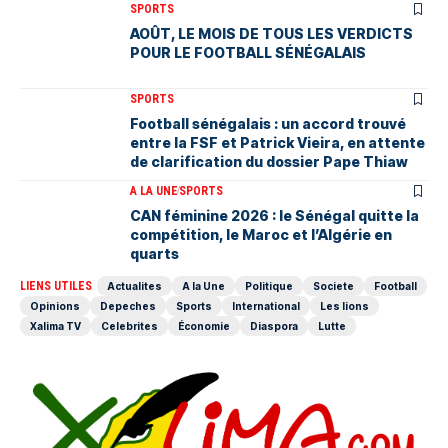
SPORTS
AOÛT, LE MOIS DE TOUS LES VERDICTS
POUR LE FOOTBALL SÉNÉGALAIS
SPORTS
Football sénégalais : un accord trouvé
entre la FSF et Patrick Vieira, en attente
de clarification du dossier Pape Thiaw
A LA UNE
SPORTS
‎CAN féminine 2026 : le Sénégal quitte la
compétition, le Maroc et l’Algérie en
quarts
LIENS UTILES
Actualites
A la Une
Politique
Societe
Football
Opinions
Depeches
Sports
International
Les lions
Xalima TV
Celebrites
Économie
Diaspora
Lutte