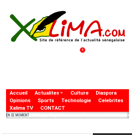
9
Accueil
Actualites
Culture
Diaspora
Opinions
Sports
Technologie
Celebrites
Xalima TV
CONTACT
Diomaye Faye
Ousmane Sonko
Justice
2eme eto
EN CE MOMENT