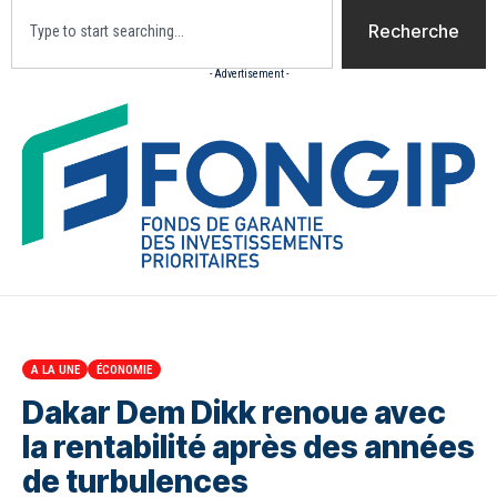
Recherche
- Advertisement -
Accueil
Actualites
Culture
Diaspora
Opini
A LA UNE
ÉCONOMIE
Dakar Dem Dikk renoue avec
la rentabilité après des années
de turbulences