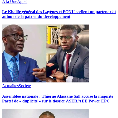
A la Une
Appel
Le Khalife général des Layènes et l’ONU scellent un partenariat
autour de la paix et du développement
Actualites
Societe
Assemblée nationale : Thierno Alassane Sall accuse la majorité
Pastef de « duplicité » sur le dossier ASER/AEE Power EPC