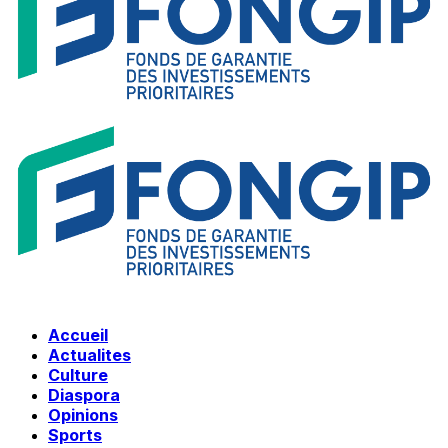
Accueil
Actualites
Culture
Diaspora
Opinions
Sports