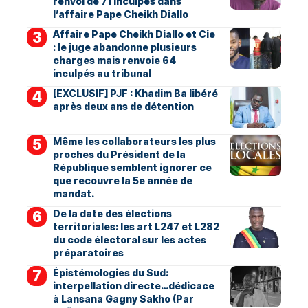
renvoi de 71 inculpés dans
l’affaire Pape Cheikh Diallo
Affaire Pape Cheikh Diallo et Cie
: le juge abandonne plusieurs
charges mais renvoie 64
inculpés au tribunal
[EXCLUSIF] PJF : Khadim Ba libéré
après deux ans de détention
Même les collaborateurs les plus
proches du Président de la
République semblent ignorer ce
que recouvre la 5e année de
mandat.
De la date des élections
territoriales: les art L247 et L282
du code électoral sur les actes
préparatoires
Épistémologies du Sud:
interpellation directe…dédicace
à Lansana Gagny Sakho (Par