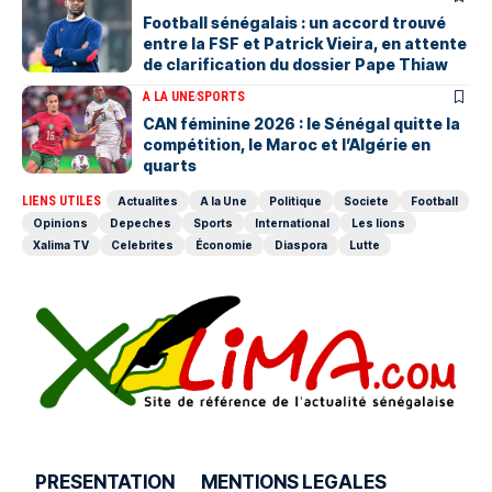
Football sénégalais : un accord trouvé
entre la FSF et Patrick Vieira, en attente
de clarification du dossier Pape Thiaw
A LA UNE
SPORTS
‎CAN féminine 2026 : le Sénégal quitte la
compétition, le Maroc et l’Algérie en
quarts
LIENS UTILES
Actualites
A la Une
Politique
Societe
Football
Opinions
Depeches
Sports
International
Les lions
Xalima TV
Celebrites
Économie
Diaspora
Lutte
PRESENTATION
MENTIONS LEGALES