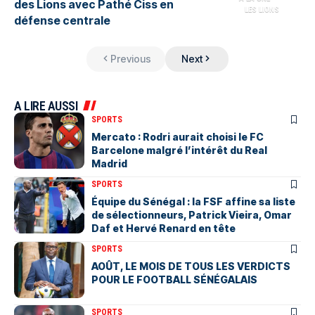
des Lions avec Pathé Ciss en
LES LIONS
défense centrale
Previous
Next
A LIRE AUSSI
SPORTS
Mercato : Rodri aurait choisi le FC
Barcelone malgré l’intérêt du Real
Madrid
SPORTS
Équipe du Sénégal : la FSF affine sa liste
de sélectionneurs, Patrick Vieira, Omar
Daf et Hervé Renard en tête
SPORTS
AOÛT, LE MOIS DE TOUS LES VERDICTS
POUR LE FOOTBALL SÉNÉGALAIS
SPORTS