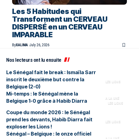
Les 5 Habitudes qui
Transforment un CERVEAU
DISPERSÉ en un CERVEAU
IMPARABLE
By
XALIMA
July 26, 2026
Nos lecteurs ont lu ensuite
Le Sénégal fait le break : Ismaïla Sarr
inscrit le deuxième but contre la
LES LIONS
Belgique (2-0)
Mi-temps : le Sénégal mène la
A LA UNE
Belgique 1-0 grâce à Habib Diarra
LES LIONS
Coupe du monde 2026 : le Sénégal
prend les devants, Habib Diarra fait
LES LIONS
exploser les Lions !
Sénégal – Belgique : le onze officiel
A LA UNE