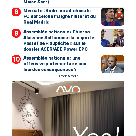
Moïse Sarr)
Mercato : Rodri aurait choisi le
FC Barcelone malgré l’intérêt du
Real Madrid
Assemblée nationale : Thierno
Alassane Sall accuse la majorité
Pastef de « duplicité » sur le
dossier ASER/AEE Power EPC
Assemblée nationale : une
offensive parlementaire aux
lourdes conséquences ?
- Advertisement -