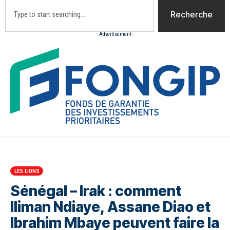
Recherche
- Advertisement -
Accueil
Actualites
Culture
Diaspora
Opini
LES LIONS
Sénégal – Irak : comment
Iliman Ndiaye, Assane Diao et
Ibrahim Mbaye peuvent faire la