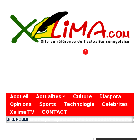
9
Accueil
Actualites
Culture
Diaspora
Opinions
Sports
Technologie
Celebrites
Xalima TV
CONTACT
Diomaye Faye
Ousmane Sonko
Justice
2eme eto
EN CE MOMENT