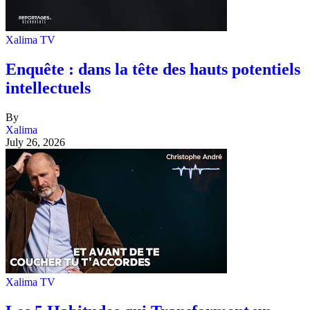
Xalima TV
Enquête : dans la tête des hauts potentiels
intellectuels
By
Xalima
July 26, 2026
Xalima TV