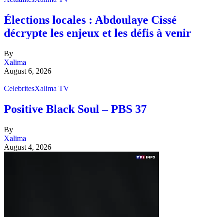
Élections locales : Abdoulaye Cissé
décrypte les enjeux et les défis à venir
By
Xalima
August 6, 2026
Celebrites
Xalima TV
Positive Black Soul – PBS 37
By
Xalima
August 4, 2026