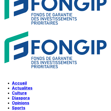
Accueil
Actualites
Culture
Diaspora
Opinions
Sports