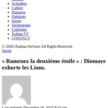
Actualites
Culture
Diaspora
Opinions
Sports
Technologie
Celebrites
Xalima TV
CONTACT
© 2026 iXalima Services All Rights Reserved.
Sports
« Ramenez la deuxième étoile » : Diomaye
exhorte les Lions.
Last updated: December 18, 2025 8:53 pm