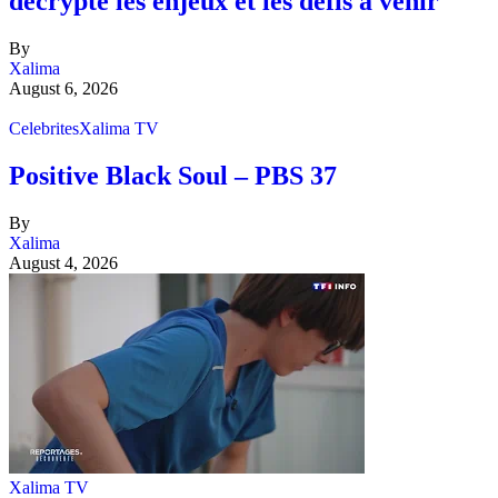
décrypte les enjeux et les défis à venir
By
Xalima
August 6, 2026
Celebrites
Xalima TV
Positive Black Soul – PBS 37
By
Xalima
August 4, 2026
Xalima TV