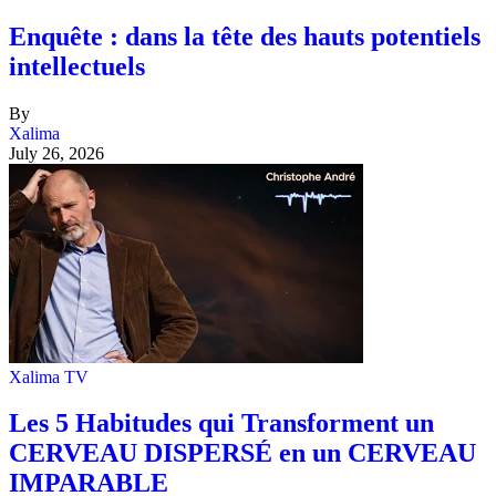
Enquête : dans la tête des hauts potentiels
intellectuels
By
Xalima
July 26, 2026
Xalima TV
Les 5 Habitudes qui Transforment un
CERVEAU DISPERSÉ en un CERVEAU
IMPARABLE