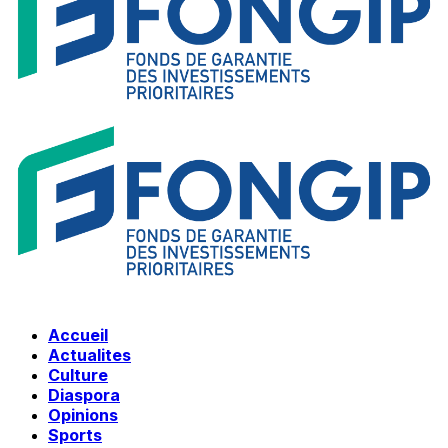
Accueil
Actualites
Culture
Diaspora
Opinions
Sports