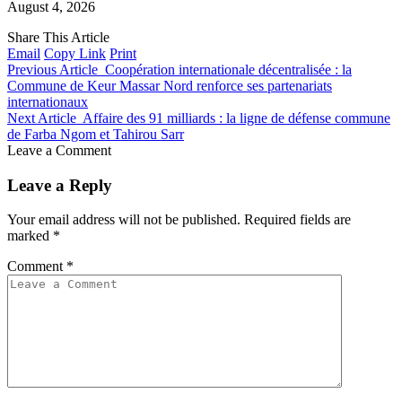
August 4, 2026
Share This Article
Email
Copy Link
Print
Previous Article
Coopération internationale décentralisée : la
Commune de Keur Massar Nord renforce ses partenariats
internationaux
Next Article
Affaire des 91 milliards : la ligne de défense commune
de Farba Ngom et Tahirou Sarr
Leave a Comment
Leave a Reply
Your email address will not be published.
Required fields are
marked
*
Comment
*