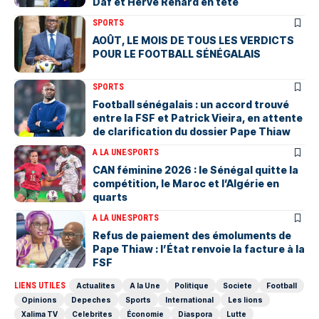
Daf et Hervé Renard en tête
SPORTS
AOÛT, LE MOIS DE TOUS LES VERDICTS
POUR LE FOOTBALL SÉNÉGALAIS
SPORTS
Football sénégalais : un accord trouvé
entre la FSF et Patrick Vieira, en attente
de clarification du dossier Pape Thiaw
A LA UNE
SPORTS
‎CAN féminine 2026 : le Sénégal quitte la
compétition, le Maroc et l’Algérie en
quarts
A LA UNE
SPORTS
Refus de paiement des émoluments de
Pape Thiaw : l’État renvoie la facture à la
FSF
LIENS UTILES
Actualites
A la Une
Politique
Societe
Football
Opinions
Depeches
Sports
International
Les lions
Xalima TV
Celebrites
Économie
Diaspora
Lutte