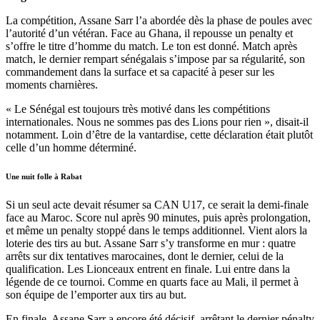
La compétition, Assane Sarr l’a abordée dès la phase de poules avec
l’autorité d’un vétéran. Face au Ghana, il repousse un penalty et
s’offre le titre d’homme du match. Le ton est donné. Match après
match, le dernier rempart sénégalais s’impose par sa régularité, son
commandement dans la surface et sa capacité à peser sur les
moments charnières.
« Le Sénégal est toujours très motivé dans les compétitions
internationales. Nous ne sommes pas des Lions pour rien », disait-il
notamment. Loin d’être de la vantardise, cette déclaration était plutôt
celle d’un homme déterminé.
Une nuit folle à Rabat
Si un seul acte devait résumer sa CAN U17, ce serait la demi-finale
face au Maroc. Score nul après 90 minutes, puis après prolongation,
et même un penalty stoppé dans le temps additionnel. Vient alors la
loterie des tirs au but. Assane Sarr s’y transforme en mur : quatre
arrêts sur dix tentatives marocaines, dont le dernier, celui de la
qualification. Les Lionceaux entrent en finale. Lui entre dans la
légende de ce tournoi. Comme en quarts face au Mali, il permet à
son équipe de l’emporter aux tirs au but.
En finale, Assane Sarr a encore été décisif, arrêtant le dernier pénalty