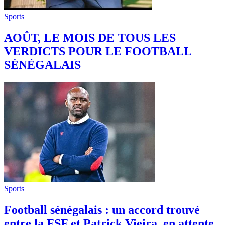
Sports
AOÛT, LE MOIS DE TOUS LES
VERDICTS POUR LE FOOTBALL
SÉNÉGALAIS
Sports
Football sénégalais : un accord trouvé
entre la FSF et Patrick Vieira, en attente