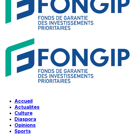
Accueil
Actualites
Culture
Diaspora
Opinions
Sports