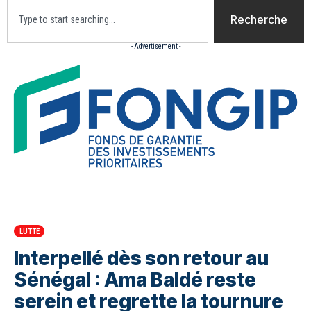
Recherche
- Advertisement -
Accueil
Actualites
Culture
Diaspora
Opini
LUTTE
Interpellé dès son retour au
Sénégal : Ama Baldé reste
serein et regrette la tournure