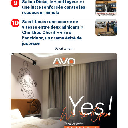
Saliou Dicko, le « nettoyeur » :
une lutte renforcée contre les
réseaux criminels
Saint-Louis : une course de
vitesse entre deux minicars «
Cheikhou Chérif » vire à
l’accident, un drame évité de
justesse
- Advertisement -