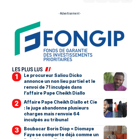
- Advertisement -
LES PLUS LUS
Le procureur Saliou Dicko
annonce un non lieu partiel et le
renvoi de 71 inculpés dans
l’affaire Pape Cheikh Diallo
Affaire Pape Cheikh Diallo et Cie
: le juge abandonne plusieurs
charges mais renvoie 64
inculpés au tribunal
Boubacar Boris Diop « Diomaye
Faye se comporte déjà comme un