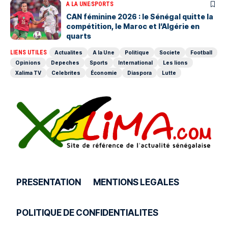
A LA UNE
SPORTS
‎CAN féminine 2026 : le Sénégal quitte la
compétition, le Maroc et l’Algérie en
quarts
LIENS UTILES
Actualites
A la Une
Politique
Societe
Football
Opinions
Depeches
Sports
International
Les lions
Xalima TV
Celebrites
Économie
Diaspora
Lutte
PRESENTATION
MENTIONS LEGALES
POLITIQUE DE CONFIDENTIALITES