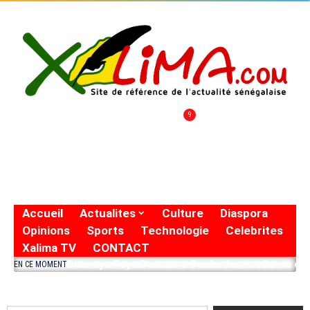
9
Accueil
Actualites
Culture
Diaspora
Opinions
Sports
Technologie
Celebrites
Xalima TV
CONTACT
Diomaye Faye
Ousmane Sonko
Justice
2eme eto
EN CE MOMENT