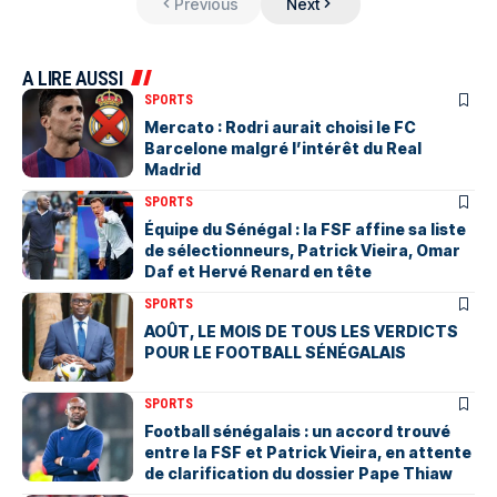
Previous
Next
A LIRE AUSSI
SPORTS
Mercato : Rodri aurait choisi le FC
Barcelone malgré l’intérêt du Real
Madrid
SPORTS
Équipe du Sénégal : la FSF affine sa liste
de sélectionneurs, Patrick Vieira, Omar
Daf et Hervé Renard en tête
SPORTS
AOÛT, LE MOIS DE TOUS LES VERDICTS
POUR LE FOOTBALL SÉNÉGALAIS
SPORTS
Football sénégalais : un accord trouvé
entre la FSF et Patrick Vieira, en attente
de clarification du dossier Pape Thiaw