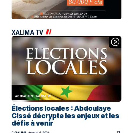
XALIMA TV
ACTUALITES
XALIMA TV
Élections locales : Abdoulaye
Cissé décrypte les enjeux et les
défis à venir
By
XALIMA
August 6, 2026