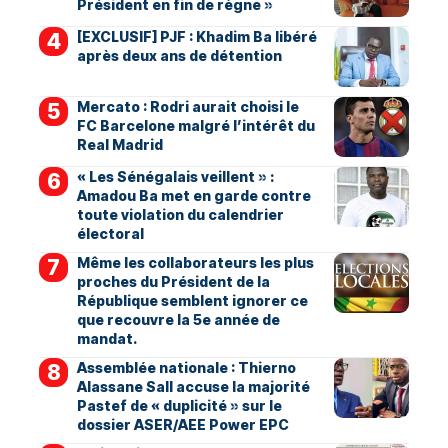
Président en fin de règne »
[EXCLUSIF] PJF : Khadim Ba libéré
après deux ans de détention
Mercato : Rodri aurait choisi le
FC Barcelone malgré l’intérêt du
Real Madrid
« Les Sénégalais veillent » :
Amadou Ba met en garde contre
toute violation du calendrier
électoral
Même les collaborateurs les plus
proches du Président de la
République semblent ignorer ce
que recouvre la 5e année de
mandat.
Assemblée nationale : Thierno
Alassane Sall accuse la majorité
Pastef de « duplicité » sur le
dossier ASER/AEE Power EPC