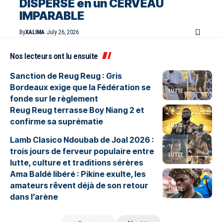
DISPERSÉ en un CERVEAU
IMPARABLE
By
XALIMA
July 26, 2026
Nos lecteurs ont lu ensuite
Sanction de Reug Reug : Gris
Bordeaux exige que la Fédération se
LUTTE
fonde sur le règlement
Reug Reug terrasse Boy Niang 2 et
confirme sa suprématie
LUTTE
Lamb Clasico Ndoubab de Joal 2026 :
trois jours de ferveur populaire entre
LUTTE
lutte, culture et traditions sérères
Ama Baldé libéré : Pikine exulte, les
amateurs rêvent déjà de son retour
LUTTE
dans l’arène