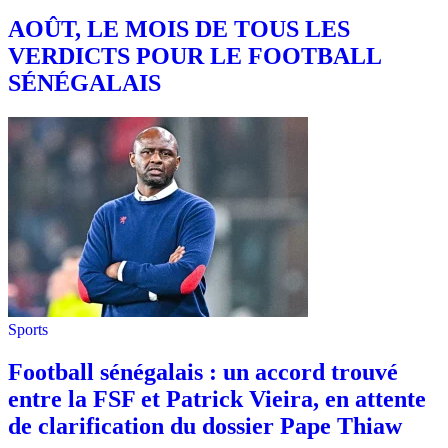
AOÛT, LE MOIS DE TOUS LES
VERDICTS POUR LE FOOTBALL
SÉNÉGALAIS
Sports
Football sénégalais : un accord trouvé
entre la FSF et Patrick Vieira, en attente
de clarification du dossier Pape Thiaw