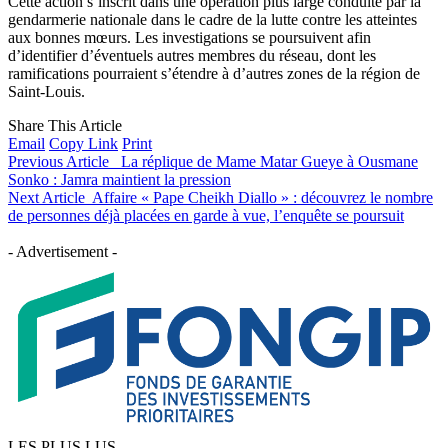
Cette action s’inscrit dans une opération plus large conduite par la
gendarmerie nationale dans le cadre de la lutte contre les atteintes
aux bonnes mœurs. Les investigations se poursuivent afin
d’identifier d’éventuels autres membres du réseau, dont les
ramifications pourraient s’étendre à d’autres zones de la région de
Saint-Louis.
Share This Article
Email
Copy Link
Print
Previous Article
La réplique de Mame Matar Gueye à Ousmane
Sonko : Jamra maintient la pression
Next Article
Affaire « Pape Cheikh Diallo » : découvrez le nombre
de personnes déjà placées en garde à vue, l’enquête se poursuit
- Advertisement -
LES PLUS LUS