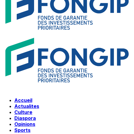
Accueil
Actualites
Culture
Diaspora
Opinions
Sports