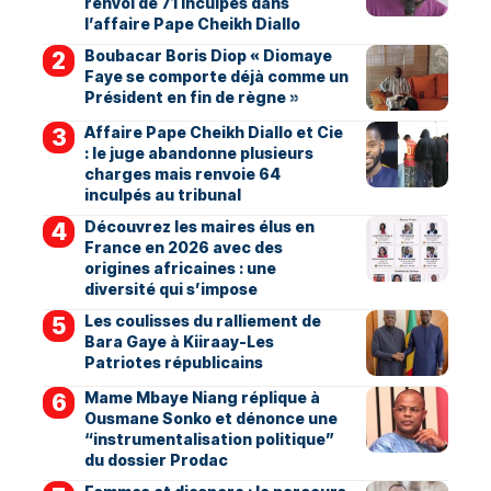
renvoi de 71 inculpés dans
l’affaire Pape Cheikh Diallo
Boubacar Boris Diop « Diomaye
Faye se comporte déjà comme un
Président en fin de règne »
Affaire Pape Cheikh Diallo et Cie
: le juge abandonne plusieurs
charges mais renvoie 64
inculpés au tribunal
Découvrez les maires élus en
France en 2026 avec des
origines africaines : une
diversité qui s’impose
Les coulisses du ralliement de
Bara Gaye à Kiiraay-Les
Patriotes républicains
Mame Mbaye Niang réplique à
Ousmane Sonko et dénonce une
“instrumentalisation politique”
du dossier Prodac