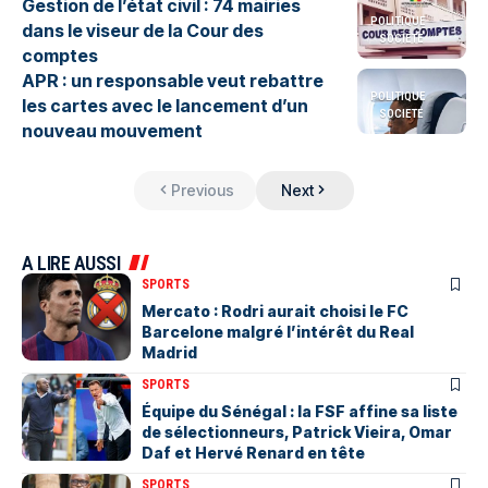
Gestion de l’état civil : 74 mairies
POLITIQUE
dans le viseur de la Cour des
SOCIETE
comptes
APR : un responsable veut rebattre
POLITIQUE
les cartes avec le lancement d’un
SOCIETE
nouveau mouvement
Previous
Next
A LIRE AUSSI
SPORTS
Mercato : Rodri aurait choisi le FC
Barcelone malgré l’intérêt du Real
Madrid
SPORTS
Équipe du Sénégal : la FSF affine sa liste
de sélectionneurs, Patrick Vieira, Omar
Daf et Hervé Renard en tête
SPORTS