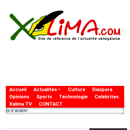
Accueil
Actualites
Culture
Diaspora
Opinions
Sports
Technologie
Celebrites
Xalima TV
CONTACT
Diomaye Faye
Ousmane Sonko
Justice
2eme eto
EN CE MOMENT