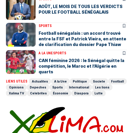
AOÛT, LE MOIS DE TOUS LES VERDICTS
POUR LE FOOTBALL SÉNÉGALAIS
SPORTS
Football sénégalais : un accord trouvé
entre la FSF et Patrick Vieira, en attente
de clarification du dossier Pape Thiaw
A LA UNE
SPORTS
‎CAN féminine 2026 : le Sénégal quitte la
compétition, le Maroc et l’Algérie en
quarts
LIENS UTILES
Actualites
A la Une
Politique
Societe
Football
Opinions
Depeches
Sports
International
Les lions
Xalima TV
Celebrites
Économie
Diaspora
Lutte