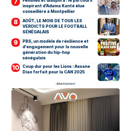
Femmes et diaspora : le parcours
inspirant d’Adama Kanté élue
conseillère à Montpellier
AOÛT, LE MOIS DE TOUS LES
VERDICTS POUR LE FOOTBALL
SÉNÉGALAIS
PBS, un modèle de résilience et
d’engagement pour la nouvelle
génération du hip-hop
sénégalais
Coup dur pour les Lions : Assane
Diao forfait pour la CAN 2025
- Advertisement -