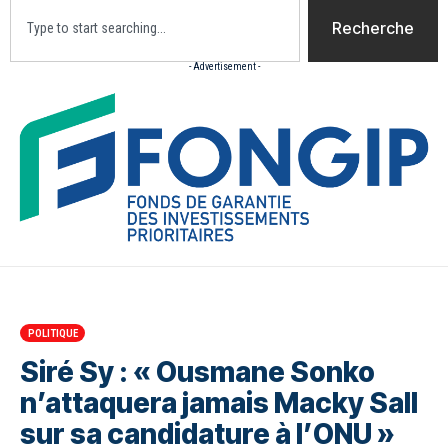
Recherche
- Advertisement -
Accueil
Actualites
Culture
Diaspora
Opini
POLITIQUE
Siré Sy : « Ousmane Sonko
n’attaquera jamais Macky Sall
sur sa candidature à l’ONU »