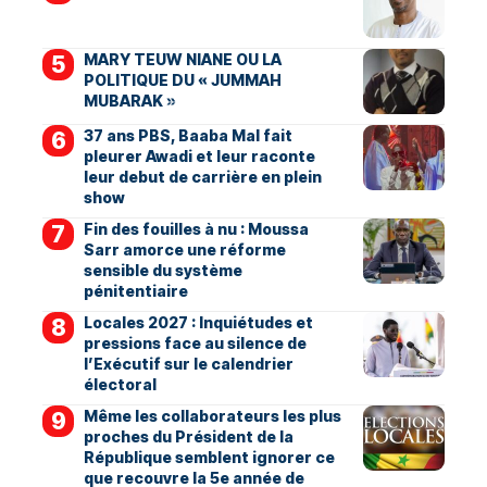
MARY TEUW NIANE OU LA
POLITIQUE DU « JUMMAH
MUBARAK »
37 ans PBS, Baaba Mal fait
pleurer Awadi et leur raconte
leur debut de carrière en plein
show
Fin des fouilles à nu : Moussa
Sarr amorce une réforme
sensible du système
pénitentiaire
Locales 2027 : Inquiétudes et
pressions face au silence de
l’Exécutif sur le calendrier
électoral
Même les collaborateurs les plus
proches du Président de la
République semblent ignorer ce
que recouvre la 5e année de