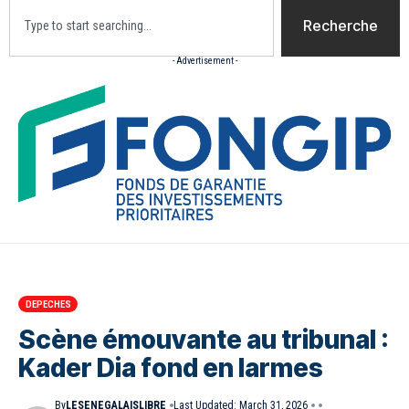
Recherche
- Advertisement -
Accueil
Actualites
Culture
Diaspora
Opini
DEPECHES
Scène émouvante au tribunal :
Kader Dia fond en larmes
By
LESENEGALAISLIBRE
Last Updated: March 31, 2026