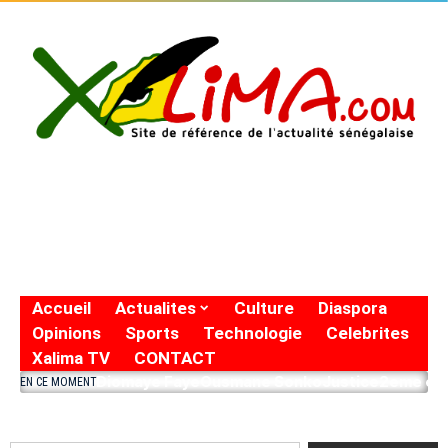
Accueil
Actualites
Culture
Diaspora
Opinions
Sports
Technologie
Celebrites
Xalima TV
CONTACT
Diomaye Faye
Ousmane Sonko
Justice
2eme eto
EN CE MOMENT