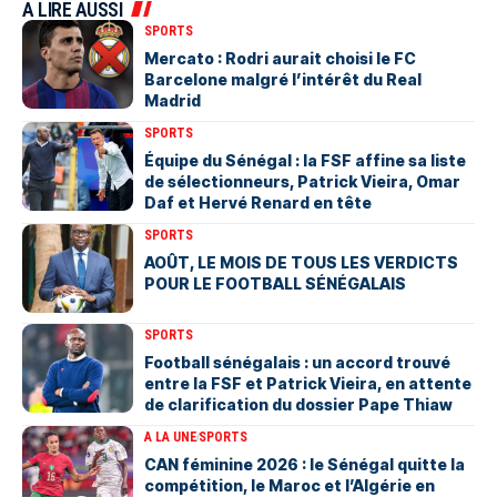
A LIRE AUSSI
SPORTS
Mercato : Rodri aurait choisi le FC
Barcelone malgré l’intérêt du Real
Madrid
SPORTS
Équipe du Sénégal : la FSF affine sa liste
de sélectionneurs, Patrick Vieira, Omar
Daf et Hervé Renard en tête
SPORTS
AOÛT, LE MOIS DE TOUS LES VERDICTS
POUR LE FOOTBALL SÉNÉGALAIS
SPORTS
Football sénégalais : un accord trouvé
entre la FSF et Patrick Vieira, en attente
de clarification du dossier Pape Thiaw
A LA UNE
SPORTS
‎CAN féminine 2026 : le Sénégal quitte la
compétition, le Maroc et l’Algérie en