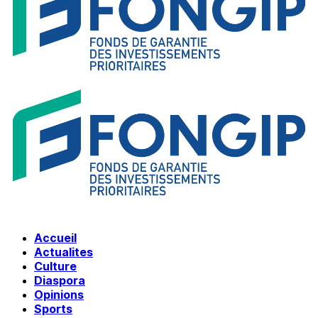
Accueil
Actualites
Culture
Diaspora
Opinions
Sports