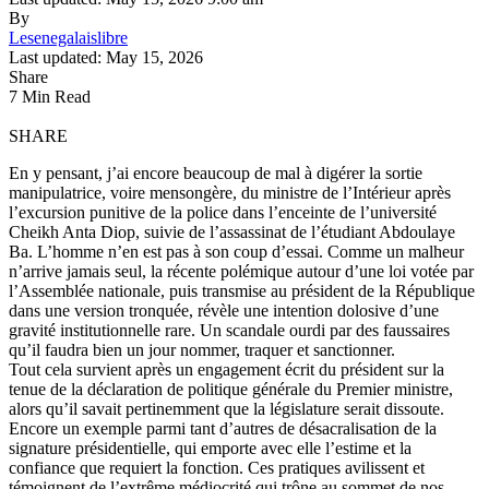
By
Lesenegalaislibre
Last updated: May 15, 2026
Share
7 Min Read
SHARE
En y pensant, j’ai encore beaucoup de mal à digérer la sortie
manipulatrice, voire mensongère, du ministre de l’Intérieur après
l’excursion punitive de la police dans l’enceinte de l’université
Cheikh Anta Diop, suivie de l’assassinat de l’étudiant Abdoulaye
Ba. L’homme n’en est pas à son coup d’essai. Comme un malheur
n’arrive jamais seul, la récente polémique autour d’une loi votée par
l’Assemblée nationale, puis transmise au président de la République
dans une version tronquée, révèle une intention dolosive d’une
gravité institutionnelle rare. Un scandale ourdi par des faussaires
qu’il faudra bien un jour nommer, traquer et sanctionner.
Tout cela survient après un engagement écrit du président sur la
tenue de la déclaration de politique générale du Premier ministre,
alors qu’il savait pertinemment que la législature serait dissoute.
Encore un exemple parmi tant d’autres de désacralisation de la
signature présidentielle, qui emporte avec elle l’estime et la
confiance que requiert la fonction. Ces pratiques avilissent et
témoignent de l’extrême médiocrité qui trône au sommet de nos