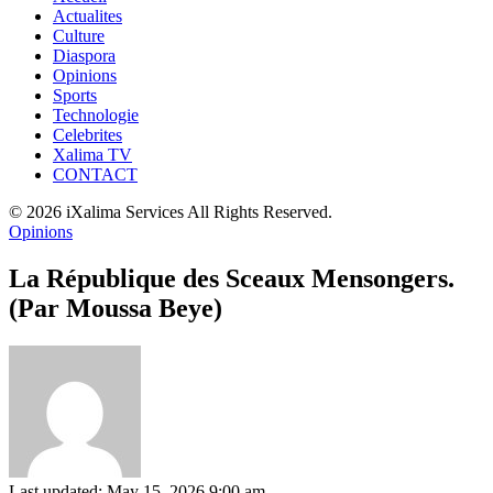
Actualites
Culture
Diaspora
Opinions
Sports
Technologie
Celebrites
Xalima TV
CONTACT
© 2026 iXalima Services All Rights Reserved.
Opinions
La République des Sceaux Mensongers.
(Par Moussa Beye)
Last updated: May 15, 2026 9:00 am