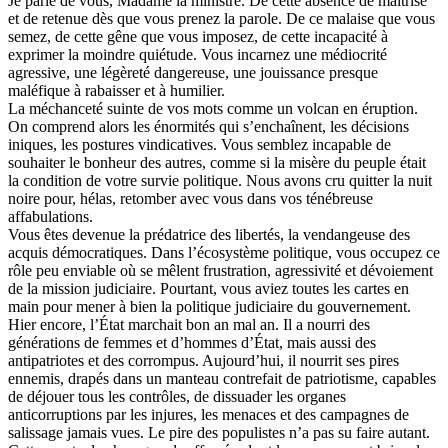
Je parle de vous, Madame la ministre. De cette absence de maîtrise
et de retenue dès que vous prenez la parole. De ce malaise que vous
semez, de cette gêne que vous imposez, de cette incapacité à
exprimer la moindre quiétude. Vous incarnez une médiocrité
agressive, une légèreté dangereuse, une jouissance presque
maléfique à rabaisser et à humilier.
La méchanceté suinte de vos mots comme un volcan en éruption.
On comprend alors les énormités qui s’enchaînent, les décisions
iniques, les postures vindicatives. Vous semblez incapable de
souhaiter le bonheur des autres, comme si la misère du peuple était
la condition de votre survie politique. Nous avons cru quitter la nuit
noire pour, hélas, retomber avec vous dans vos ténébreuse
affabulations.
Vous êtes devenue la prédatrice des libertés, la vendangeuse des
acquis démocratiques. Dans l’écosystème politique, vous occupez ce
rôle peu enviable où se mêlent frustration, agressivité et dévoiement
de la mission judiciaire. Pourtant, vous aviez toutes les cartes en
main pour mener à bien la politique judiciaire du gouvernement.
Hier encore, l’État marchait bon an mal an. Il a nourri des
générations de femmes et d’hommes d’État, mais aussi des
antipatriotes et des corrompus. Aujourd’hui, il nourrit ses pires
ennemis, drapés dans un manteau contrefait de patriotisme, capables
de déjouer tous les contrôles, de dissuader les organes
anticorruptions par les injures, les menaces et des campagnes de
salissage jamais vues. Le pire des populistes n’a pas su faire autant.