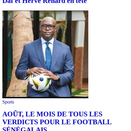
Daf et Hervé Renard en tête
Sports
AOÛT, LE MOIS DE TOUS LES
VERDICTS POUR LE FOOTBALL
SÉNÉGALAIS