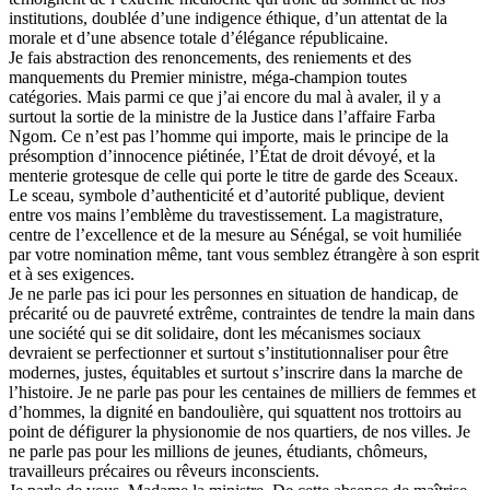
institutions, doublée d’une indigence éthique, d’un attentat de la
morale et d’une absence totale d’élégance républicaine.
Je fais abstraction des renoncements, des reniements et des
manquements du Premier ministre, méga-champion toutes
catégories. Mais parmi ce que j’ai encore du mal à avaler, il y a
surtout la sortie de la ministre de la Justice dans l’affaire Farba
Ngom. Ce n’est pas l’homme qui importe, mais le principe de la
présomption d’innocence piétinée, l’État de droit dévoyé, et la
menterie grotesque de celle qui porte le titre de garde des Sceaux.
Le sceau, symbole d’authenticité et d’autorité publique, devient
entre vos mains l’emblème du travestissement. La magistrature,
centre de l’excellence et de la mesure au Sénégal, se voit humiliée
par votre nomination même, tant vous semblez étrangère à son esprit
et à ses exigences.
Je ne parle pas ici pour les personnes en situation de handicap, de
précarité ou de pauvreté extrême, contraintes de tendre la main dans
une société qui se dit solidaire, dont les mécanismes sociaux
devraient se perfectionner et surtout s’institutionnaliser pour être
modernes, justes, équitables et surtout s’inscrire dans la marche de
l’histoire. Je ne parle pas pour les centaines de milliers de femmes et
d’hommes, la dignité en bandoulière, qui squattent nos trottoirs au
point de défigurer la physionomie de nos quartiers, de nos villes. Je
ne parle pas pour les millions de jeunes, étudiants, chômeurs,
travailleurs précaires ou rêveurs inconscients.