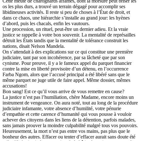
Cette meute de charognards affamés, dont la morsure peut briser les
os les plus durs, a trouvé un terrain dégagé pour accomplir ses
libidineuses activités. Il reste si peu de choses à l’État de droit, et
dans ce chaos, une hiérarchie s’installe au grand jour: les hyènes
d’abord, puis les chacals, enfin les vautours.
Une procession, un rituel, peut-être un dernier adieu. Et la vraie
justice se rappelle à votre bon souvenir. La mentalité de représailles
détruit les États tandis que la mentalité de tolérance construit les
nations, disait Nelson Mandela.
On s’attendait à des explications sur ce qui constitue une première
judiciaire, tant par son incohérence, par sa lâcheté que par son
cynisme. Pour preuve, il y a le fameux appel du parquet financier
contre la mise en liberté provisoire d’un détenu, en l’occurrence
Farba Ngom, alors que l’accusé principal a été libéré sans que le
même parquet ne juge utile de faire appel. Même dossier, mêmes
accusations!
Bon sang! Est ce qu’il vous arrive de vous remettre en cause?
La justice n’est pas l’humiliation, chère Madame, encore moins un
instrument de vengeance. On aura noté, tout au long de la procédure
judiciaire infamante, votre absence d’humilité, votre pénurie
d’empathie et cette carence d’humanité qui vous pousse à vouloir
achever des citoyens dans les liens de la détention, parfois malades,
sans jamais prouver la moindre culpabilité malgré tous vos pouvoirs.
Heureusement, la mort n’est pas entre vos mains, pas plus que le
bonheur des autres. Effacer ou tenter d’effacer aurait sans doute été