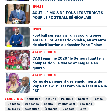
SPORTS
AOÛT, LE MOIS DE TOUS LES VERDICTS
POUR LE FOOTBALL SÉNÉGALAIS
SPORTS
Football sénégalais : un accord trouvé
entre la FSF et Patrick Vieira, en attente
de clarification du dossier Pape Thiaw
A LA UNE
SPORTS
‎CAN féminine 2026 : le Sénégal quitte la
compétition, le Maroc et l’Algérie en
quarts
A LA UNE
SPORTS
Refus de paiement des émoluments de
Pape Thiaw : l’État renvoie la facture à la
FSF
LIENS UTILES
Actualites
A la Une
Politique
Societe
Football
Opinions
Depeches
Sports
International
Les lions
Xalima TV
Celebrites
Économie
Diaspora
Lutte