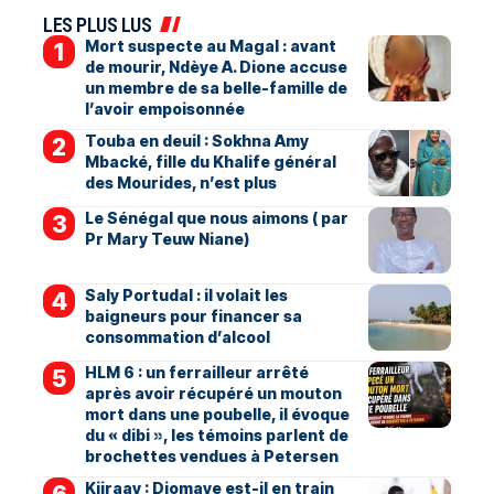
LES PLUS LUS
Mort suspecte au Magal : avant
de mourir, Ndèye A. Dione accuse
un membre de sa belle-famille de
l’avoir empoisonnée
Touba en deuil : Sokhna Amy
Mbacké, fille du Khalife général
des Mourides, n’est plus
Le Sénégal que nous aimons ( par
Pr Mary Teuw Niane)
Saly Portudal : il volait les
baigneurs pour financer sa
consommation d’alcool
HLM 6 : un ferrailleur arrêté
après avoir récupéré un mouton
mort dans une poubelle, il évoque
du « dibi », les témoins parlent de
brochettes vendues à Petersen
Kiiraay : Diomaye est-il en train