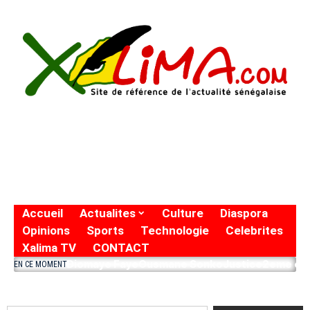
Accueil
Actualites
Culture
Diaspora
Opinions
Sports
Technologie
Celebrites
Xalima TV
CONTACT
Diomaye Faye
Ousmane Sonko
Justice
2eme eto
EN CE MOMENT