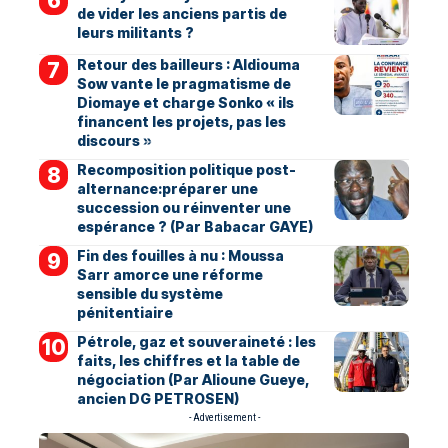
de vider les anciens partis de
leurs militants ?
Retour des bailleurs : Aldiouma
Sow vante le pragmatisme de
Diomaye et charge Sonko « ils
financent les projets, pas les
discours »
Recomposition politique post-
alternance:préparer une
succession ou réinventer une
espérance ? (Par Babacar GAYE)
Fin des fouilles à nu : Moussa
Sarr amorce une réforme
sensible du système
pénitentiaire
Pétrole, gaz et souveraineté : les
faits, les chiffres et la table de
négociation (Par Alioune Gueye,
ancien DG PETROSEN)
- Advertisement -