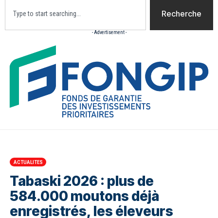
Recherche
- Advertisement -
Accueil
Actualites
Culture
Diaspora
Opini
ACTUALITES
Tabaski 2026 : plus de
584.000 moutons déjà
enregistrés, les éleveurs