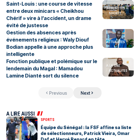
Saint-Louis : une course de vitesse
ACTUALITES
entre deux minicars « Cheikhou
SOCIETE
Chérif » vire à l’accident, un drame
évité de justesse
Gestion des absences après
événements religieux : Waly Diouf
ACTUALITES
Bodian appelle à une approche plus
intelligente
Fonction publique et polémique sur le
A LA UNE
lendemain du Magal : Mamadou
ACTUALITES
Lamine Dianté sort du silence
Previous
Next
A LIRE AUSSI
SPORTS
Équipe du Sénégal : la FSF affine sa liste
de sélectionneurs, Patrick Vieira, Omar
Daf et Hervé Renard en tête