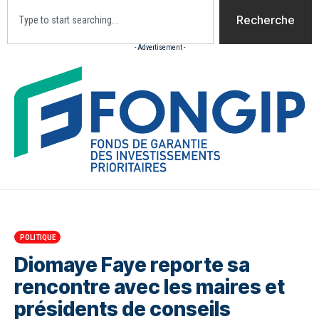
Recherche
- Advertisement -
Accueil
Actualites
Culture
Diaspora
Opini
POLITIQUE
Diomaye Faye reporte sa
rencontre avec les maires et
présidents de conseils