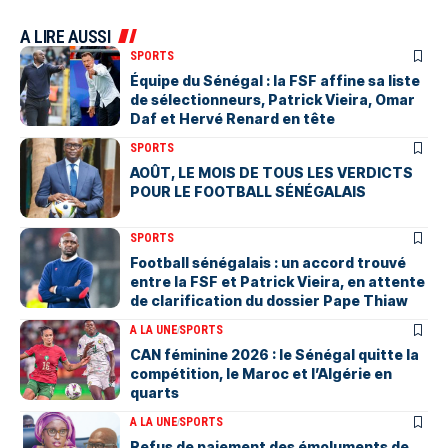
A LIRE AUSSI
SPORTS
Équipe du Sénégal : la FSF affine sa liste
de sélectionneurs, Patrick Vieira, Omar
Daf et Hervé Renard en tête
SPORTS
AOÛT, LE MOIS DE TOUS LES VERDICTS
POUR LE FOOTBALL SÉNÉGALAIS
SPORTS
Football sénégalais : un accord trouvé
entre la FSF et Patrick Vieira, en attente
de clarification du dossier Pape Thiaw
A LA UNE
SPORTS
‎CAN féminine 2026 : le Sénégal quitte la
compétition, le Maroc et l’Algérie en
quarts
A LA UNE
SPORTS
Refus de paiement des émoluments de