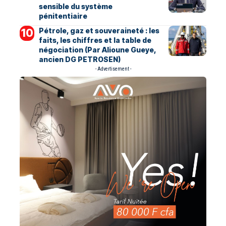
sensible du système
pénitentiaire
Pétrole, gaz et souveraineté : les
faits, les chiffres et la table de
négociation (Par Alioune Gueye,
ancien DG PETROSEN)
- Advertisement -