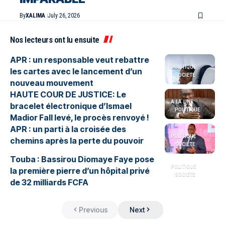
By
XALIMA
July 26, 2026
Nos lecteurs ont lu ensuite
APR : un responsable veut rebattre
POLITIQUE
les cartes avec le lancement d’un
SOCIETE
nouveau mouvement
HAUTE COUR DE JUSTICE: Le
A LA UNE
bracelet électronique d’Ismael
POLITIQUE
Madior Fall levé, le procès renvoyé !
APR : un parti à la croisée des
POLITIQUE
chemins après la perte du pouvoir
SOCIETE
Touba : Bassirou Diomaye Faye pose
POLITIQUE
la première pierre d’un hôpital privé
SOCIETE
de 32 milliards FCFA
Previous
Next