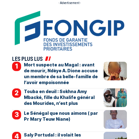
- Advertisement -
LES PLUS LUS
Mort suspecte au Magal : avant
de mourir, Ndèye A. Dione accuse
un membre de sa belle-famille de
l’avoir empoisonnée
Touba en deuil : Sokhna Amy
Mbacké, fille du Khalife général
des Mourides, n’est plus
Le Sénégal que nous aimons ( par
Pr Mary Teuw Niane)
Saly Portudal : il volait les