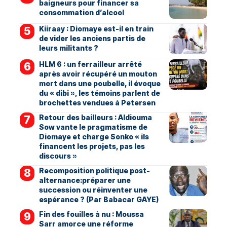
baigneurs pour financer sa
consommation d’alcool
Kiiraay : Diomaye est-il en train
de vider les anciens partis de
leurs militants ?
HLM 6 : un ferrailleur arrêté
après avoir récupéré un mouton
mort dans une poubelle, il évoque
du « dibi », les témoins parlent de
brochettes vendues à Petersen
Retour des bailleurs : Aldiouma
Sow vante le pragmatisme de
Diomaye et charge Sonko « ils
financent les projets, pas les
discours »
Recomposition politique post-
alternance:préparer une
succession ou réinventer une
espérance ? (Par Babacar GAYE)
Fin des fouilles à nu : Moussa
Sarr amorce une réforme