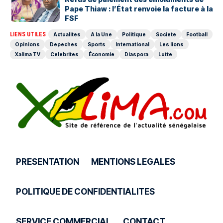
Pape Thiaw : l’État renvoie la facture à la
FSF
LIENS UTILES
Actualites
A la Une
Politique
Societe
Football
Opinions
Depeches
Sports
International
Les lions
Xalima TV
Celebrites
Économie
Diaspora
Lutte
PRESENTATION
MENTIONS LEGALES
POLITIQUE DE CONFIDENTIALITES
SERVICE COMMERCIAL
CONTACT