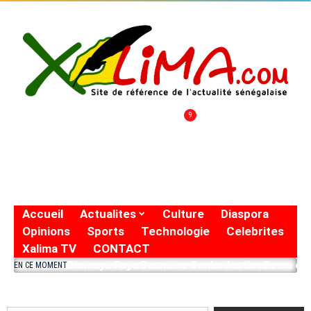
9
Accueil
Actualites
Culture
Diaspora
Opinions
Sports
Technologie
Celebrites
Xalima TV
CONTACT
Diomaye Faye
Ousmane Sonko
Justice
2eme eto
EN CE MOMENT