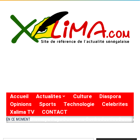
Accueil
Actualites
Culture
Diaspora
Opinions
Sports
Technologie
Celebrites
Xalima TV
CONTACT
Diomaye Faye
Ousmane Sonko
Justice
2eme eto
EN CE MOMENT