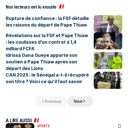
Nos lecteurs ont lu ensuite
Rupture de confiance : la FSF détaille
A LA UNE
les raisons du départ de Pape Thiaw
FOOTBALL
Révélations sur la FSF et Pape Thiaw
A LA UNE
: les coulisses d’un contrat à 1,4
FOOTBALL
milliard FCFA
Idrissa Gana Gueye apporte son
soutien à Pape Thiaw après son
FOOTBALL
départ des Lions
CAN 2025 : le Sénégal a-t-il récupéré
son titre ? Voici ce qu’il faut savoir
FOOTBALL
Previous
Next
A LIRE AUSSI
SPORTS