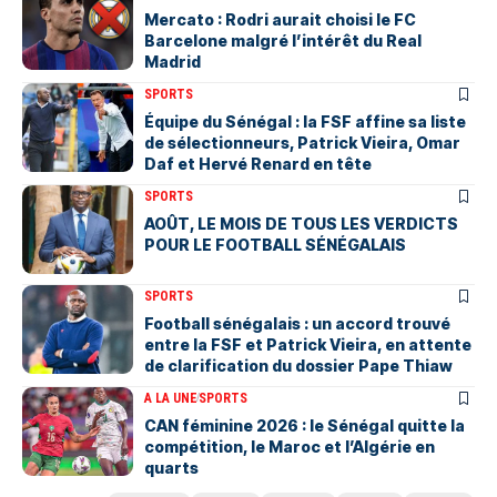
Mercato : Rodri aurait choisi le FC
Barcelone malgré l’intérêt du Real
Madrid
SPORTS
Équipe du Sénégal : la FSF affine sa liste
de sélectionneurs, Patrick Vieira, Omar
Daf et Hervé Renard en tête
SPORTS
AOÛT, LE MOIS DE TOUS LES VERDICTS
POUR LE FOOTBALL SÉNÉGALAIS
SPORTS
Football sénégalais : un accord trouvé
entre la FSF et Patrick Vieira, en attente
de clarification du dossier Pape Thiaw
A LA UNE
SPORTS
‎CAN féminine 2026 : le Sénégal quitte la
compétition, le Maroc et l’Algérie en
quarts