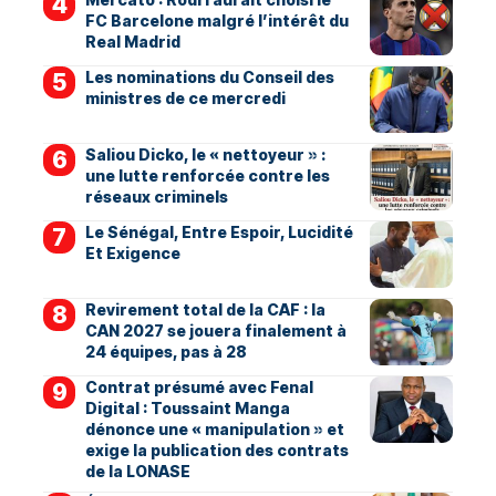
FC Barcelone malgré l’intérêt du
Real Madrid
Les nominations du Conseil des
ministres de ce mercredi
Saliou Dicko, le « nettoyeur » :
une lutte renforcée contre les
réseaux criminels
Le Sénégal, Entre Espoir, Lucidité
Et Exigence
Revirement total de la CAF : la
CAN 2027 se jouera finalement à
24 équipes, pas à 28
Contrat présumé avec Fenal
Digital : Toussaint Manga
dénonce une « manipulation » et
exige la publication des contrats
de la LONASE