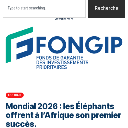
Recherche
- Advertisement -
Accueil
Actualites
Culture
Diaspora
Opini
FOOTBALL
Mondial 2026 : les Éléphants
offrent à l’Afrique son premier
succès.