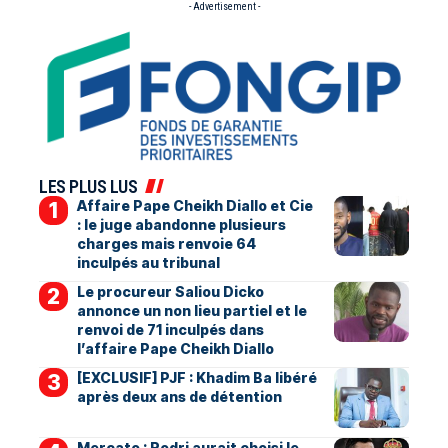
- Advertisement -
LES PLUS LUS
Affaire Pape Cheikh Diallo et Cie
: le juge abandonne plusieurs
charges mais renvoie 64
inculpés au tribunal
Le procureur Saliou Dicko
annonce un non lieu partiel et le
renvoi de 71 inculpés dans
l’affaire Pape Cheikh Diallo
[EXCLUSIF] PJF : Khadim Ba libéré
après deux ans de détention
Mercato : Rodri aurait choisi le