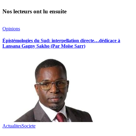
Nos lecteurs ont lu ensuite
Opinions
Épistémologies du Sud: interpellation directe…dédicace à
Lansana Gagny Sakho (Par Moïse Sarr)
Actualites
Societe