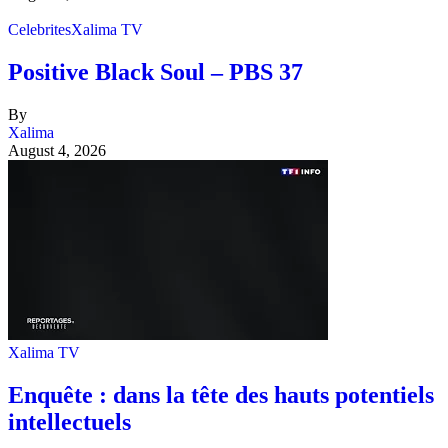
Celebrites
Xalima TV
Positive Black Soul – PBS 37
By
Xalima
August 4, 2026
Xalima TV
Enquête : dans la tête des hauts potentiels
intellectuels