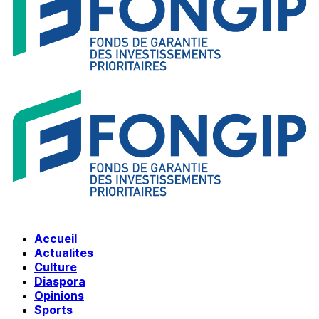
Accueil
Actualites
Culture
Diaspora
Opinions
Sports