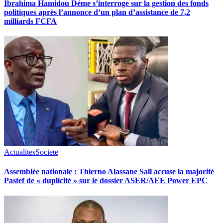
Ibrahima Hamidou Déme s’interroge sur la gestion des fonds
politiques après l’annonce d’un plan d’assistance de 7,2
milliards FCFA
Actualites
Societe
Assemblée nationale : Thierno Alassane Sall accuse la majorité
Pastef de « duplicité » sur le dossier ASER/AEE Power EPC