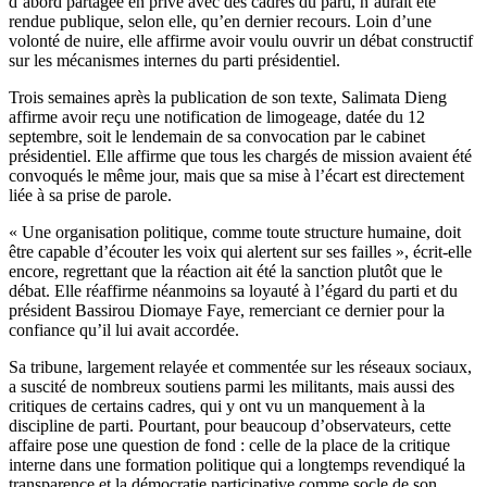
d’abord partagée en privé avec des cadres du parti, n’aurait été
rendue publique, selon elle, qu’en dernier recours. Loin d’une
volonté de nuire, elle affirme avoir voulu ouvrir un débat constructif
sur les mécanismes internes du parti présidentiel.
Trois semaines après la publication de son texte, Salimata Dieng
affirme avoir reçu une notification de limogeage, datée du 12
septembre, soit le lendemain de sa convocation par le cabinet
présidentiel. Elle affirme que tous les chargés de mission avaient été
convoqués le même jour, mais que sa mise à l’écart est directement
liée à sa prise de parole.
« Une organisation politique, comme toute structure humaine, doit
être capable d’écouter les voix qui alertent sur ses failles », écrit-elle
encore, regrettant que la réaction ait été la sanction plutôt que le
débat. Elle réaffirme néanmoins sa loyauté à l’égard du parti et du
président Bassirou Diomaye Faye, remerciant ce dernier pour la
confiance qu’il lui avait accordée.
Sa tribune, largement relayée et commentée sur les réseaux sociaux,
a suscité de nombreux soutiens parmi les militants, mais aussi des
critiques de certains cadres, qui y ont vu un manquement à la
discipline de parti. Pourtant, pour beaucoup d’observateurs, cette
affaire pose une question de fond : celle de la place de la critique
interne dans une formation politique qui a longtemps revendiqué la
transparence et la démocratie participative comme socle de son