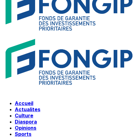
Accueil
Actualites
Culture
Diaspora
Opinions
Sports