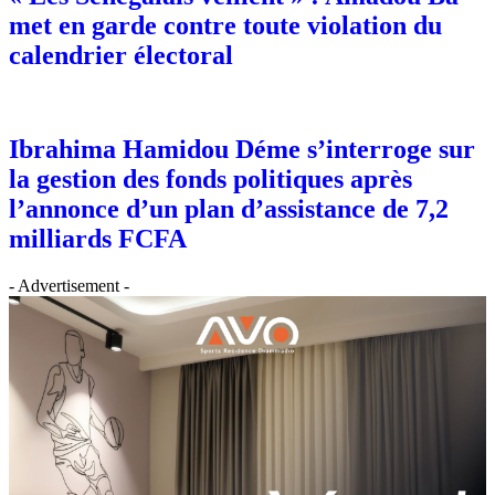
met en garde contre toute violation du
calendrier électoral
Ibrahima Hamidou Déme s’interroge sur
la gestion des fonds politiques après
l’annonce d’un plan d’assistance de 7,2
milliards FCFA
- Advertisement -