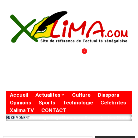
9
Accueil
Actualites
Culture
Diaspora
Opinions
Sports
Technologie
Celebrites
Xalima TV
CONTACT
Diomaye Faye
Ousmane Sonko
Justice
2eme eto
EN CE MOMENT