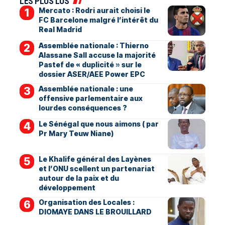
LES PLUS LUS
Mercato : Rodri aurait choisi le
FC Barcelone malgré l’intérêt du
Real Madrid
Assemblée nationale : Thierno
Alassane Sall accuse la majorité
Pastef de « duplicité » sur le
dossier ASER/AEE Power EPC
Assemblée nationale : une
offensive parlementaire aux
lourdes conséquences ?
Le Sénégal que nous aimons ( par
Pr Mary Teuw Niane)
Le Khalife général des Layènes
et l’ONU scellent un partenariat
autour de la paix et du
développement
Organisation des Locales :
DIOMAYE DANS LE BROUILLARD