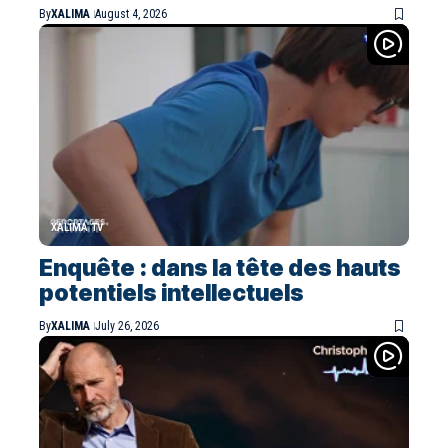
By
XALIMA
August 4, 2026
XALIMA TV
Enquête : dans la tête des hauts
potentiels intellectuels
By
XALIMA
July 26, 2026