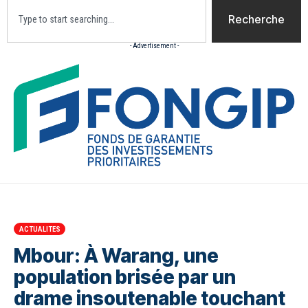
Recherche
- Advertisement -
Accueil
Actualites
Culture
Diaspora
Opini
ACTUALITES
Mbour: À Warang, une
population brisée par un
drame insoutenable touchant