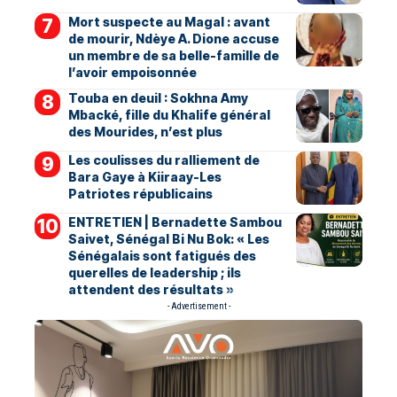
Mort suspecte au Magal : avant
de mourir, Ndèye A. Dione accuse
un membre de sa belle-famille de
l’avoir empoisonnée
Touba en deuil : Sokhna Amy
Mbacké, fille du Khalife général
des Mourides, n’est plus
Les coulisses du ralliement de
Bara Gaye à Kiiraay-Les
Patriotes républicains
ENTRETIEN | Bernadette Sambou
Saivet, Sénégal Bi Nu Bok: « Les
Sénégalais sont fatigués des
querelles de leadership ; ils
attendent des résultats »
- Advertisement -