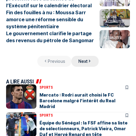
ACTUALITES
l’Exécutif sur le calendrier électoral
Fin des fouilles à nu : Moussa Sarr
A LA UNE
amorce une réforme sensible du
ACTUALITES
système pénitentiaire
Le gouvernement clarifie le partage
ACTUALITES
des revenus du pétrole de Sangomar
SOCIETE
Previous
Next
A LIRE AUSSI
SPORTS
Mercato : Rodri aurait choisi le FC
Barcelone malgré l’intérêt du Real
Madrid
SPORTS
Équipe du Sénégal : la FSF affine sa liste
de sélectionneurs, Patrick Vieira, Omar
Daf et Hervé Renard en tête