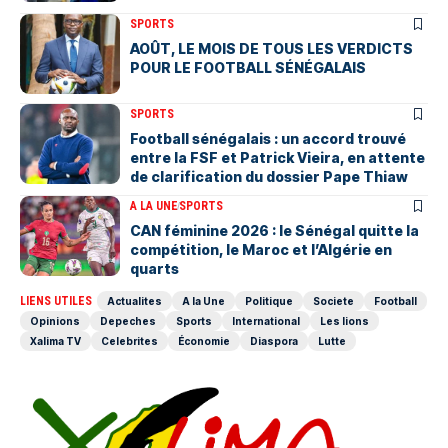
SPORTS
AOÛT, LE MOIS DE TOUS LES VERDICTS
POUR LE FOOTBALL SÉNÉGALAIS
SPORTS
Football sénégalais : un accord trouvé
entre la FSF et Patrick Vieira, en attente
de clarification du dossier Pape Thiaw
A LA UNE
SPORTS
‎CAN féminine 2026 : le Sénégal quitte la
compétition, le Maroc et l’Algérie en
quarts
LIENS UTILES
Actualites
A la Une
Politique
Societe
Football
Opinions
Depeches
Sports
International
Les lions
Xalima TV
Celebrites
Économie
Diaspora
Lutte