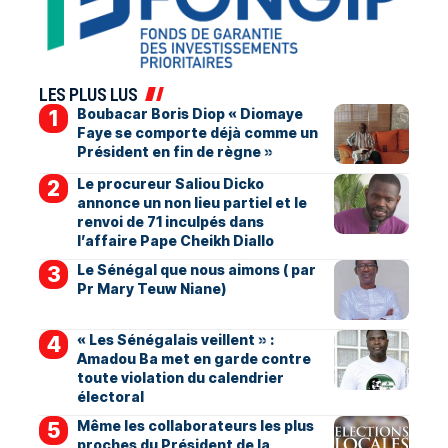
LES PLUS LUS
Boubacar Boris Diop « Diomaye
Faye se comporte déjà comme un
Président en fin de règne »
Le procureur Saliou Dicko
annonce un non lieu partiel et le
renvoi de 71 inculpés dans
l’affaire Pape Cheikh Diallo
Le Sénégal que nous aimons ( par
Pr Mary Teuw Niane)
« Les Sénégalais veillent » :
Amadou Ba met en garde contre
toute violation du calendrier
électoral
Même les collaborateurs les plus
proches du Président de la