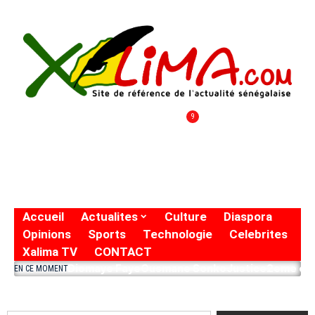
9
Accueil
Actualites
Culture
Diaspora
Opinions
Sports
Technologie
Celebrites
Xalima TV
CONTACT
Diomaye Faye
Ousmane Sonko
Justice
2eme eto
EN CE MOMENT