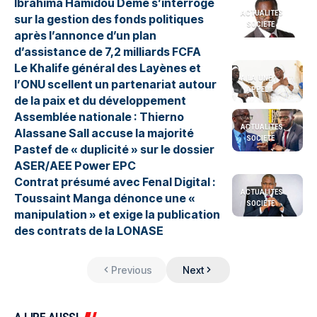
Ibrahima Hamidou Déme s’interroge
ACTUALITES
sur la gestion des fonds politiques
SOCIETE
après l’annonce d’un plan
d’assistance de 7,2 milliards FCFA
Le Khalife général des Layènes et
A LA UNE
l’ONU scellent un partenariat autour
APPEL
de la paix et du développement
Assemblée nationale : Thierno
ACTUALITES
Alassane Sall accuse la majorité
SOCIETE
Pastef de « duplicité » sur le dossier
ASER/AEE Power EPC
Contrat présumé avec Fenal Digital :
ACTUALITES
Toussaint Manga dénonce une «
SOCIETE
manipulation » et exige la publication
des contrats de la LONASE
Previous
Next