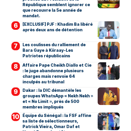
République semblent ignorer ce
que recouvre la 5e année de
mandat.
[EXCLUSIF] PJF : Khadim Ba libéré
après deux ans de détention
Les coulisses du ralliement de
Bara Gaye à Kiiraay-Les
Patriotes républicains
Affaire Pape Cheikh Diallo et Cie
: le juge abandonne plusieurs
charges mais renvoie 64
inculpés au tribunal
Dakar : la DIC démantèle les
groupes WhatsApp « Nekh Nekh »
et « No Limit », près de 500
membres impliqués
Équipe du Sénégal : la FSF affine
sa liste de sélectionneurs,
Patrick Vieira, Omar Daf et