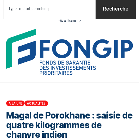
Recherche
- Advertisement -
Accueil
Actualites
Culture
Diaspora
Opini
A LA UNE
ACTUALITES
Magal de Porokhane : saisie de
quatre kilogrammes de
chanvre indien