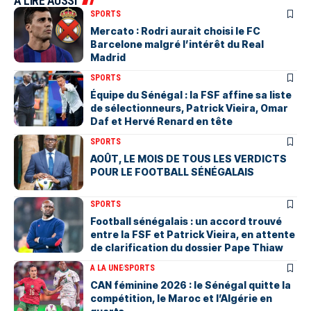
A LIRE AUSSI
SPORTS
Mercato : Rodri aurait choisi le FC
Barcelone malgré l’intérêt du Real
Madrid
SPORTS
Équipe du Sénégal : la FSF affine sa liste
de sélectionneurs, Patrick Vieira, Omar
Daf et Hervé Renard en tête
SPORTS
AOÛT, LE MOIS DE TOUS LES VERDICTS
POUR LE FOOTBALL SÉNÉGALAIS
SPORTS
Football sénégalais : un accord trouvé
entre la FSF et Patrick Vieira, en attente
de clarification du dossier Pape Thiaw
A LA UNE
SPORTS
‎CAN féminine 2026 : le Sénégal quitte la
compétition, le Maroc et l’Algérie en