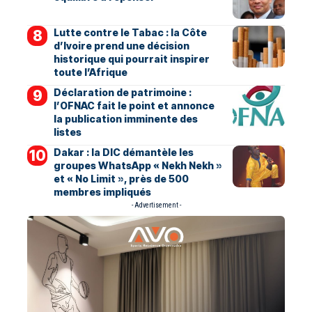
Lutte contre le Tabac : la Côte
d’Ivoire prend une décision
historique qui pourrait inspirer
toute l’Afrique
Déclaration de patrimoine :
l’OFNAC fait le point et annonce
la publication imminente des
listes
Dakar : la DIC démantèle les
groupes WhatsApp « Nekh Nekh »
et « No Limit », près de 500
membres impliqués
- Advertisement -