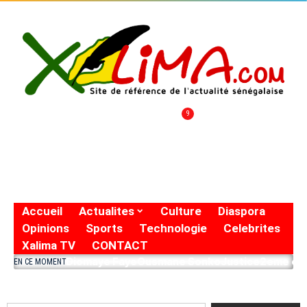
9
Accueil
Actualites
Culture
Diaspora
Opinions
Sports
Technologie
Celebrites
Xalima TV
CONTACT
Diomaye Faye
Ousmane Sonko
Justice
2eme eto
EN CE MOMENT