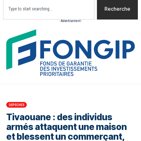
Recherche
- Advertisement -
Accueil
Actualites
Culture
Diaspora
Opini
DEPECHES
Tivaouane : des individus
armés attaquent une maison
et blessent un commerçant,