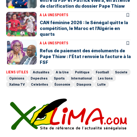
entre la FSF et Patrick Vieira, en attente
de clarification du dossier Pape Thiaw
A LA UNE
SPORTS
‎CAN féminine 2026 : le Sénégal quitte la
compétition, le Maroc et l’Algérie en
quarts
A LA UNE
SPORTS
Refus de paiement des émoluments de
Pape Thiaw : l’État renvoie la facture à la
FSF
LIENS UTILES
Actualites
A la Une
Politique
Football
Societe
Opinions
Depeches
Sports
International
Les lions
Xalima TV
Celebrites
Économie
Diaspora
Lutte