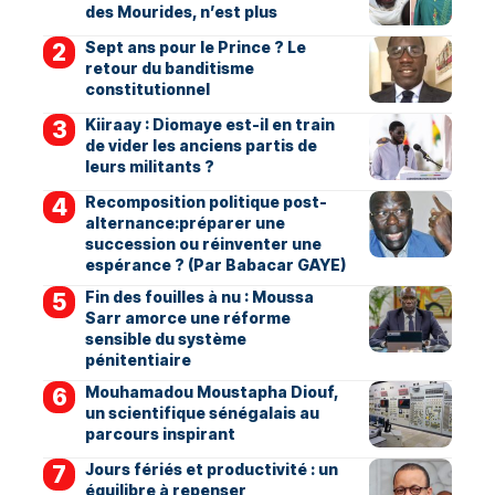
des Mourides, n’est plus
Sept ans pour le Prince ? Le
retour du banditisme
constitutionnel
Kiiraay : Diomaye est-il en train
de vider les anciens partis de
leurs militants ?
Recomposition politique post-
alternance:préparer une
succession ou réinventer une
espérance ? (Par Babacar GAYE)
Fin des fouilles à nu : Moussa
Sarr amorce une réforme
sensible du système
pénitentiaire
Mouhamadou Moustapha Diouf,
un scientifique sénégalais au
parcours inspirant
Jours fériés et productivité : un
équilibre à repenser