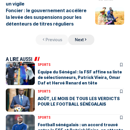
un vigile
Foncier : le gouvernement accélère
la levée des suspensions pour les
DEPECHES
détenteurs de titres réguliers
Previous
Next
A LIRE AUSSI
SPORTS
Équipe du Sénégal : la FSF affine sa liste
de sélectionneurs, Patrick Vieira, Omar
Daf et Hervé Renard en tête
SPORTS
AOÛT, LE MOIS DE TOUS LES VERDICTS
POUR LE FOOTBALL SÉNÉGALAIS
SPORTS
Football sénégalais : un accord trouvé