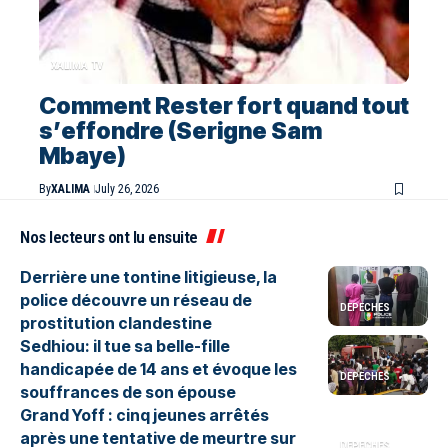
XALIMA TV
Comment Rester fort quand tout
s’effondre (Serigne Sam
Mbaye)
By
XALIMA
July 26, 2026
Nos lecteurs ont lu ensuite
Derrière une tontine litigieuse, la
police découvre un réseau de
DEPECHES
prostitution clandestine
Sedhiou: il tue sa belle-fille
handicapée de 14 ans et évoque les
DEPECHES
souffrances de son épouse
Grand Yoff : cinq jeunes arrêtés
après une tentative de meurtre sur
DEPECHES