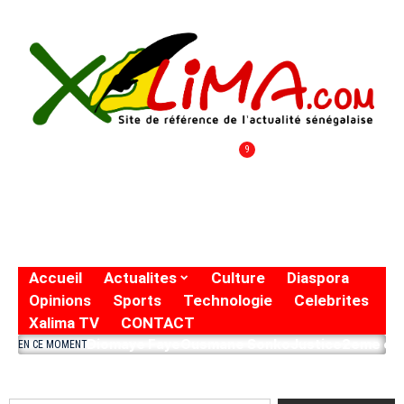
9
Accueil
Actualites
Culture
Diaspora
Opinions
Sports
Technologie
Celebrites
Xalima TV
CONTACT
Diomaye Faye
Ousmane Sonko
Justice
2eme eto
EN CE MOMENT