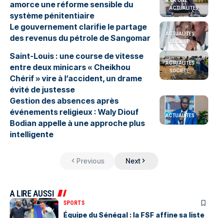
A LA UNE
amorce une réforme sensible du
ACTUALITES
système pénitentiaire
Le gouvernement clarifie le partage
ACTUALITES
des revenus du pétrole de Sangomar
SOCIETE
Saint-Louis : une course de vitesse
ACTUALITES
entre deux minicars « Cheikhou
SOCIETE
Chérif » vire à l’accident, un drame
évité de justesse
Gestion des absences après
événements religieux : Waly Diouf
ACTUALITES
Bodian appelle à une approche plus
intelligente
Previous
Next
A LIRE AUSSI
SPORTS
Équipe du Sénégal : la FSF affine sa liste