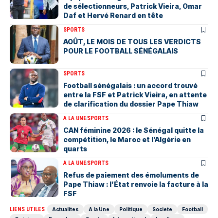
de sélectionneurs, Patrick Vieira, Omar
Daf et Hervé Renard en tête
SPORTS
AOÛT, LE MOIS DE TOUS LES VERDICTS
POUR LE FOOTBALL SÉNÉGALAIS
SPORTS
Football sénégalais : un accord trouvé
entre la FSF et Patrick Vieira, en attente
de clarification du dossier Pape Thiaw
A LA UNE
SPORTS
‎CAN féminine 2026 : le Sénégal quitte la
compétition, le Maroc et l’Algérie en
quarts
A LA UNE
SPORTS
Refus de paiement des émoluments de
Pape Thiaw : l’État renvoie la facture à la
FSF
LIENS UTILES
Actualites
A la Une
Politique
Societe
Football