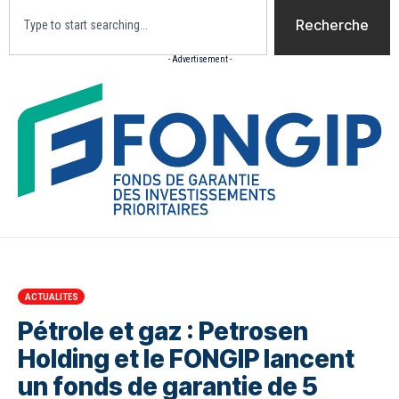
Recherche
- Advertisement -
Accueil
Actualites
Culture
Diaspora
Opini
ACTUALITES
Pétrole et gaz : Petrosen
Holding et le FONGIP lancent
un fonds de garantie de 5