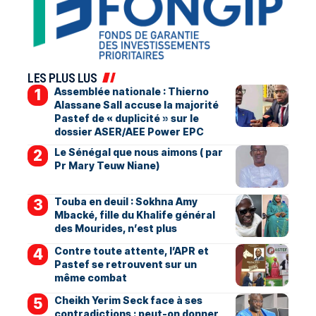
LES PLUS LUS
Assemblée nationale : Thierno
Alassane Sall accuse la majorité
Pastef de « duplicité » sur le
dossier ASER/AEE Power EPC
Le Sénégal que nous aimons ( par
Pr Mary Teuw Niane)
Touba en deuil : Sokhna Amy
Mbacké, fille du Khalife général
des Mourides, n’est plus
Contre toute attente, l’APR et
Pastef se retrouvent sur un
même combat
Cheikh Yerim Seck face à ses
contradictions : peut-on donner