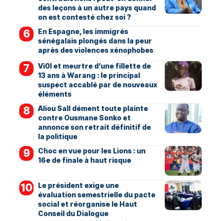
des leçons à un autre pays quand
on est contesté chez soi ?
En Espagne, les immigrés
sénégalais plongés dans la peur
après des violences xénophobes
Vi0l et meurtre d’une fillette de
13 ans à Warang : le principal
suspect accablé par de nouveaux
éléments
Aliou Sall dément toute plainte
contre Ousmane Sonko et
annonce son retrait définitif de
la politique
Choc en vue pour les Lions : un
16e de finale à haut risque
Le président exige une
évaluation semestrielle du pacte
social et réorganise le Haut
Conseil du Dialogue