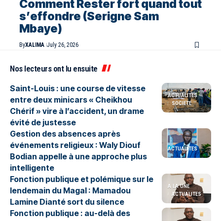
Comment Rester fort quand tout
s’effondre (Serigne Sam
Mbaye)
By
XALIMA
July 26, 2026
Nos lecteurs ont lu ensuite
Saint-Louis : une course de vitesse
ACTUALITES
entre deux minicars « Cheikhou
SOCIETE
Chérif » vire à l’accident, un drame
évité de justesse
Gestion des absences après
événements religieux : Waly Diouf
ACTUALITES
Bodian appelle à une approche plus
intelligente
Fonction publique et polémique sur le
A LA UNE
lendemain du Magal : Mamadou
ACTUALITES
Lamine Dianté sort du silence
Fonction publique : au-delà des