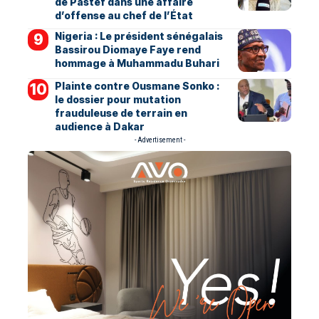
de Pastef dans une affaire
d’offense au chef de l’État
Nigeria : Le président sénégalais
Bassirou Diomaye Faye rend
hommage à Muhammadu Buhari
Plainte contre Ousmane Sonko :
le dossier pour mutation
frauduleuse de terrain en
audience à Dakar
- Advertisement -