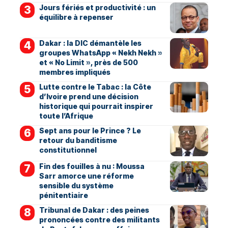
Jours fériés et productivité : un
équilibre à repenser
Dakar : la DIC démantèle les
groupes WhatsApp « Nekh Nekh »
et « No Limit », près de 500
membres impliqués
Lutte contre le Tabac : la Côte
d’Ivoire prend une décision
historique qui pourrait inspirer
toute l’Afrique
Sept ans pour le Prince ? Le
retour du banditisme
constitutionnel
Fin des fouilles à nu : Moussa
Sarr amorce une réforme
sensible du système
pénitentiaire
Tribunal de Dakar : des peines
prononcées contre des militants