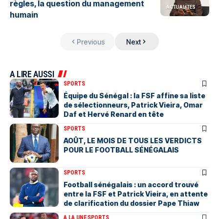
règles, la question du management
ACTUALITES
humain
Previous
Next
A LIRE AUSSI
SPORTS
Équipe du Sénégal : la FSF affine sa liste
de sélectionneurs, Patrick Vieira, Omar
Daf et Hervé Renard en tête
SPORTS
AOÛT, LE MOIS DE TOUS LES VERDICTS
POUR LE FOOTBALL SÉNÉGALAIS
SPORTS
Football sénégalais : un accord trouvé
entre la FSF et Patrick Vieira, en attente
de clarification du dossier Pape Thiaw
A LA UNE
SPORTS