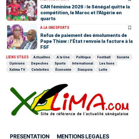
‎CAN féminine 2026 : le Sénégal quitte la
compétition, le Maroc et l’Algérie en
quarts
A LA UNE
SPORTS
Refus de paiement des émoluments de
Pape Thiaw : l’État renvoie la facture à la
FSF
LIENS UTILES
Actualites
A la Une
Politique
Football
Societe
Opinions
Depeches
Sports
International
Les lions
Xalima TV
Celebrites
Économie
Diaspora
Lutte
PRESENTATION
MENTIONS LEGALES