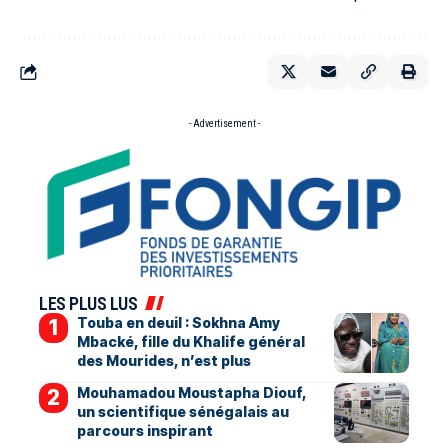
- Advertisement -
LES PLUS LUS
Touba en deuil : Sokhna Amy
Mbacké, fille du Khalife général
des Mourides, n’est plus
Mouhamadou Moustapha Diouf,
un scientifique sénégalais au
parcours inspirant