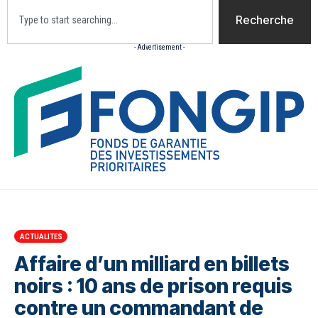
Recherche
- Advertisement -
Accueil
Actualites
Culture
Diaspora
Opini
ACTUALITES
Affaire d’un milliard en billets
noirs : 10 ans de prison requis
contre un commandant de