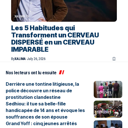
XALIMA TV
Les 5 Habitudes qui
Transforment un CERVEAU
DISPERSÉ en un CERVEAU
IMPARABLE
By
XALIMA
July 26, 2026
Nos lecteurs ont lu ensuite
Derrière une tontine litigieuse, la
police découvre un réseau de
DEPECHES
prostitution clandestine
Sedhiou: il tue sa belle-fille
handicapée de 14 ans et évoque les
DEPECHES
souffrances de son épouse
Grand Yoff : cinq jeunes arrêtés