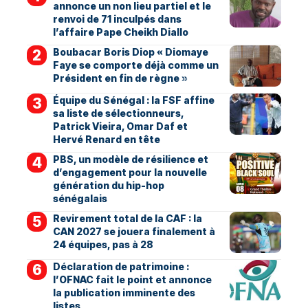
annonce un non lieu partiel et le
renvoi de 71 inculpés dans
l’affaire Pape Cheikh Diallo
Boubacar Boris Diop « Diomaye
Faye se comporte déjà comme un
Président en fin de règne »
Équipe du Sénégal : la FSF affine
sa liste de sélectionneurs,
Patrick Vieira, Omar Daf et
Hervé Renard en tête
PBS, un modèle de résilience et
d’engagement pour la nouvelle
génération du hip-hop
sénégalais
Revirement total de la CAF : la
CAN 2027 se jouera finalement à
24 équipes, pas à 28
Déclaration de patrimoine :
l’OFNAC fait le point et annonce
la publication imminente des
listes