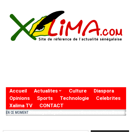
Accueil
Actualites
Culture
Diaspora
Opinions
Sports
Technologie
Celebrites
Xalima TV
CONTACT
Diomaye Faye
Ousmane Sonko
Justice
2eme eto
EN CE MOMENT