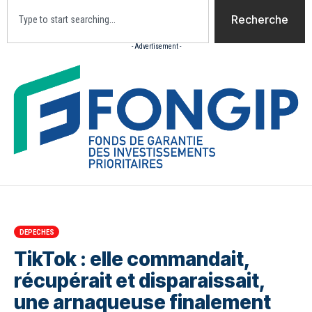
Recherche
- Advertisement -
Accueil
Actualites
Culture
Diaspora
Opini
DEPECHES
TikTok : elle commandait,
récupérait et disparaissait,
une arnaqueuse finalement