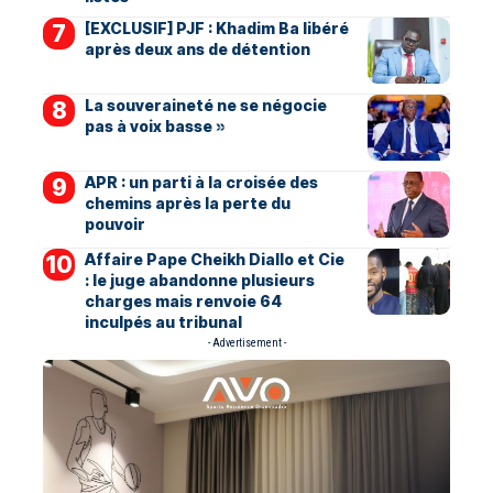
[EXCLUSIF] PJF : Khadim Ba libéré
après deux ans de détention
La souveraineté ne se négocie
pas à voix basse »
APR : un parti à la croisée des
chemins après la perte du
pouvoir
Affaire Pape Cheikh Diallo et Cie
: le juge abandonne plusieurs
charges mais renvoie 64
inculpés au tribunal
- Advertisement -