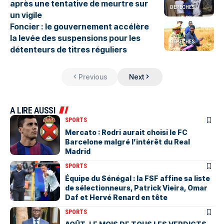
après une tentative de meurtre sur
DEPECHES
un vigile
Foncier : le gouvernement accélère
la levée des suspensions pour les
DEPECHES
détenteurs de titres réguliers
Previous
Next
A LIRE AUSSI
SPORTS
Mercato : Rodri aurait choisi le FC
Barcelone malgré l’intérêt du Real
Madrid
SPORTS
Équipe du Sénégal : la FSF affine sa liste
de sélectionneurs, Patrick Vieira, Omar
Daf et Hervé Renard en tête
SPORTS