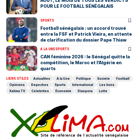
AOÛT, LE MOIS DE TOUS LES VERDICTS
POUR LE FOOTBALL SÉNÉGALAIS
SPORTS
Football sénégalais : un accord trouvé
entre la FSF et Patrick Vieira, en attente
de clarification du dossier Pape Thiaw
A LA UNE
SPORTS
‎CAN féminine 2026 : le Sénégal quitte la
compétition, le Maroc et l’Algérie en
quarts
LIENS UTILES
Actualites
A la Une
Politique
Societe
Football
Opinions
Depeches
Sports
International
Les lions
Xalima TV
Celebrites
Économie
Diaspora
Lutte