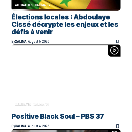
ACTUALITES
XALIMA TV
Élections locales : Abdoulaye
Cissé décrypte les enjeux et les
défis à venir
By
XALIMA
August 6, 2026
CELEBRITES
XALIMA TV
Positive Black Soul – PBS 37
By
XALIMA
August 4, 2026