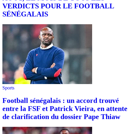
VERDICTS POUR LE FOOTBALL
SÉNÉGALAIS
Sports
Football sénégalais : un accord trouvé
entre la FSF et Patrick Vieira, en attente
de clarification du dossier Pape Thiaw