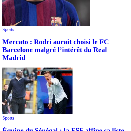
Sports
Mercato : Rodri aurait choisi le FC
Barcelone malgré l’intérêt du Real
Madrid
Sports
Équipe du Sénégal : la FSF affine sa liste