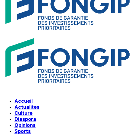
Accueil
Actualites
Culture
Diaspora
Opinions
Sports