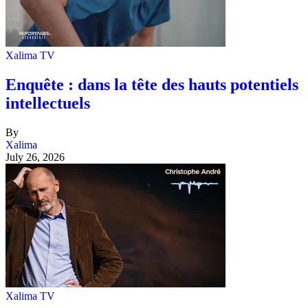
Xalima TV
Enquête : dans la tête des hauts potentiels
intellectuels
By
Xalima
July 26, 2026
Xalima TV