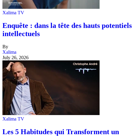
Xalima TV
Enquête : dans la tête des hauts potentiels
intellectuels
By
Xalima
July 26, 2026
Xalima TV
Les 5 Habitudes qui Transforment un