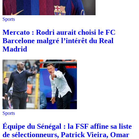
Sports
Mercato : Rodri aurait choisi le FC
Barcelone malgré l’intérêt du Real
Madrid
Sports
Équipe du Sénégal : la FSF affine sa liste
de sélectionneurs, Patrick Vieira, Omar