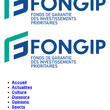
Accueil
Actualites
Culture
Diaspora
Opinions
Sports