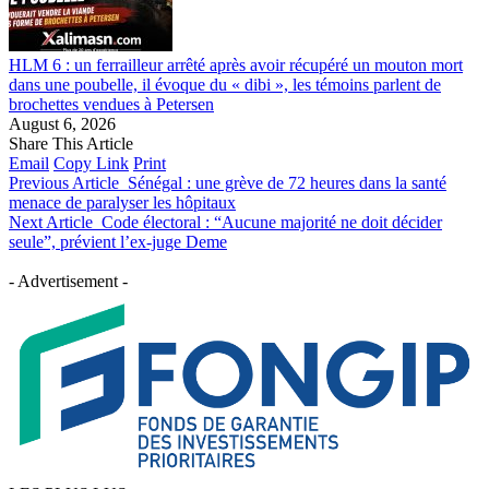
HLM 6 : un ferrailleur arrêté après avoir récupéré un mouton mort
dans une poubelle, il évoque du « dibi », les témoins parlent de
brochettes vendues à Petersen
August 6, 2026
Share This Article
Email
Copy Link
Print
Previous Article
Sénégal : une grève de 72 heures dans la santé
menace de paralyser les hôpitaux
Next Article
Code électoral : “Aucune majorité ne doit décider
seule”, prévient l’ex-juge Deme
- Advertisement -