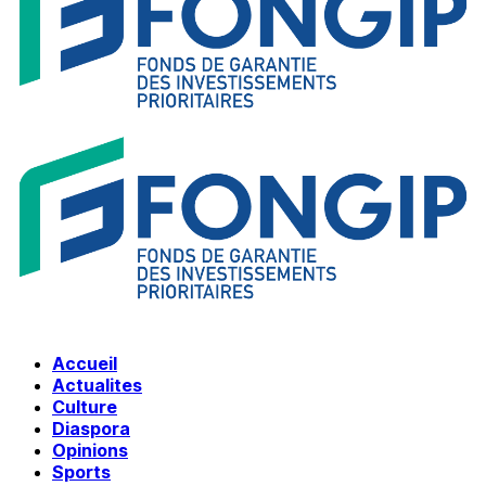
Accueil
Actualites
Culture
Diaspora
Opinions
Sports