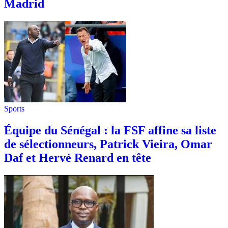
Madrid
Sports
Équipe du Sénégal : la FSF affine sa liste
de sélectionneurs, Patrick Vieira, Omar
Daf et Hervé Renard en tête