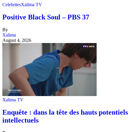
Celebrites
Xalima TV
Positive Black Soul – PBS 37
By
Xalima
August 4, 2026
Xalima TV
Enquête : dans la tête des hauts potentiels
intellectuels