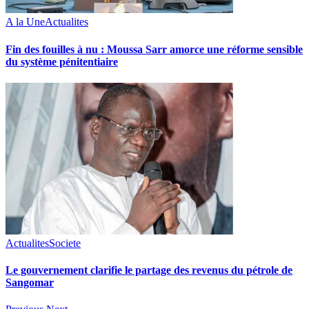
A la Une
Actualites
Fin des fouilles à nu : Moussa Sarr amorce une réforme sensible
du système pénitentiaire
Actualites
Societe
Le gouvernement clarifie le partage des revenus du pétrole de
Sangomar