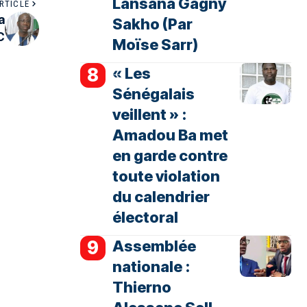
Lansana Gagny
RTICLE
a
Sakho (Par
C
Moïse Sarr)
« Les
Sénégalais
veillent » :
Amadou Ba met
en garde contre
toute violation
du calendrier
électoral
Assemblée
nationale :
Thierno