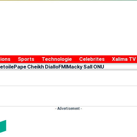
ions
Sports
Technologie
Celebrites
Xalima TV
etoile
Pape Cheikh Diallo
FMI
Macky Sall ONU
- Advertisement -