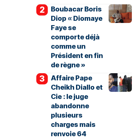
Boubacar Boris
Diop « Diomaye
Faye se
comporte déjà
comme un
Président en fin
de règne »
Affaire Pape
Cheikh Diallo et
Cie : le juge
abandonne
plusieurs
charges mais
renvoie 64