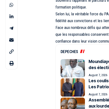
souvenirs rappelant le parcours
formation politique.
Selon lui, la véritable force du P
fidélité aux convictions et les li
Face aux nombreux défis qui attend
que les responsables conservent i
confiance dans leur vision commu
DEPECHES
Moundiaye 
des électi
August 7, 2026
Les coulis
Les Patrio
August 7, 2026
Assemblée
aux lourd