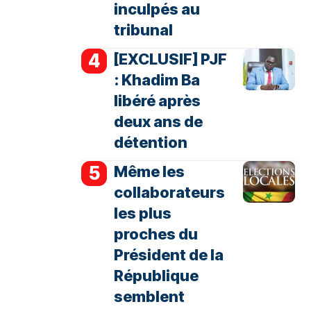
inculpés au
tribunal
[EXCLUSIF] PJF
: Khadim Ba
libéré après
deux ans de
détention
Même les
collaborateurs
les plus
proches du
Président de la
République
semblent