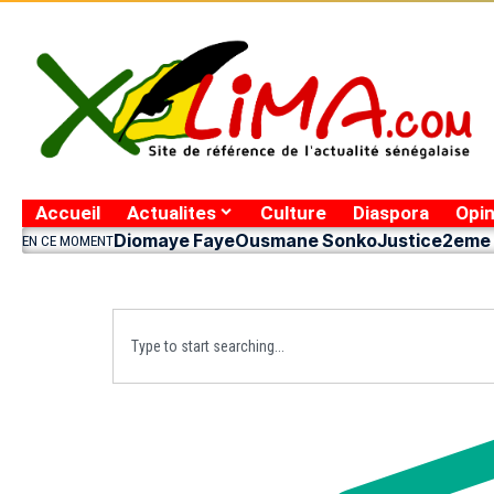
Accueil
Actualites
Culture
Diaspora
Opin
Diomaye Faye
Ousmane Sonko
Justice
2eme 
EN CE MOMENT