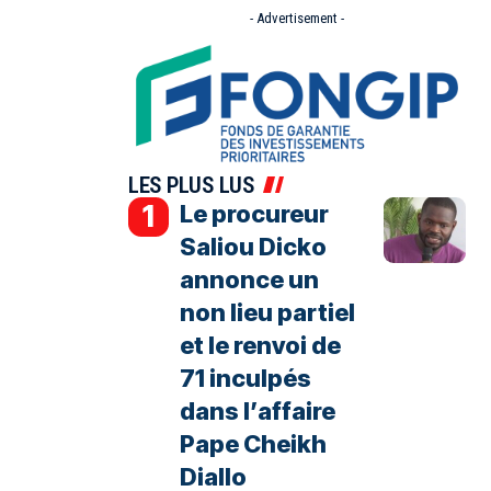
- Advertisement -
LES PLUS LUS
Le procureur
Saliou Dicko
annonce un
non lieu partiel
et le renvoi de
71 inculpés
dans l’affaire
Pape Cheikh
Diallo