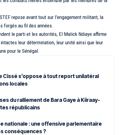
 et les combats menés ensemble par les membres de la
ASTEF repose avant tout sur l’engagement militant, la
ens forgés au fil des années.
ent le parti et les autorités, El Malick Ndiaye affirme
ntactes leur détermination, leur unité ainsi que leur
ne pour le Sénégal.
Cissé s’oppose à tout report unilatéral
ons locales
ses du ralliement de Bara Gaye à Kiiraay-
tes républicains
 nationale : une offensive parlementaire
es conséquences ?