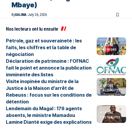
Mbaye)
By
XALIMA
July 26, 2026
Nos lecteurs ont lu ensuite
Pétrole, gaz et souveraineté : les
A LA UNE
faits, les chiffres et la table de
OPINIONS
négociation
Déclaration de patrimoine : l’OFNAC
A LA UNE
fait le point et annonce la publication
ÉCONOMIE
imminente des listes
Visite inopinée du ministre de la
A LA UNE
Justice à la Maison d’arrêt de
ACTUALITES
Rebeuss : focus sur les conditions de
détention
Lendemain du Magal : 179 agents
A LA UNE
absents, le ministre Mamadou
ACTUALITES
Lamine Dianté exige des explications