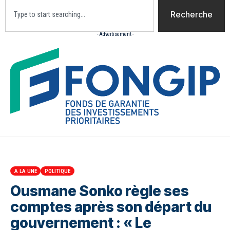
Recherche
- Advertisement -
Accueil
Actualites
Culture
Diaspora
Opini
A LA UNE
POLITIQUE
Ousmane Sonko règle ses
comptes après son départ du
gouvernement : « Le