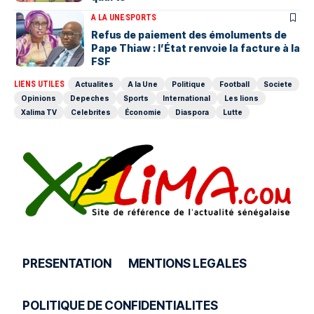
A LA UNE
SPORTS
Refus de paiement des émoluments de
Pape Thiaw : l’État renvoie la facture à la
FSF
LIENS UTILES
Actualites
A la Une
Politique
Football
Societe
Opinions
Depeches
Sports
International
Les lions
Xalima TV
Celebrites
Économie
Diaspora
Lutte
PRESENTATION
MENTIONS LEGALES
POLITIQUE DE CONFIDENTIALITES