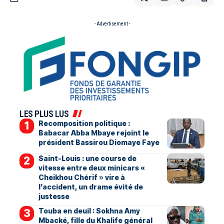
- Advertisement -
LES PLUS LUS
Recomposition politique :
Babacar Abba Mbaye rejoint le
président Bassirou Diomaye Faye
Saint-Louis : une course de
vitesse entre deux minicars «
Cheikhou Chérif » vire à
l’accident, un drame évité de
justesse
Touba en deuil : Sokhna Amy
Mbacké, fille du Khalife général