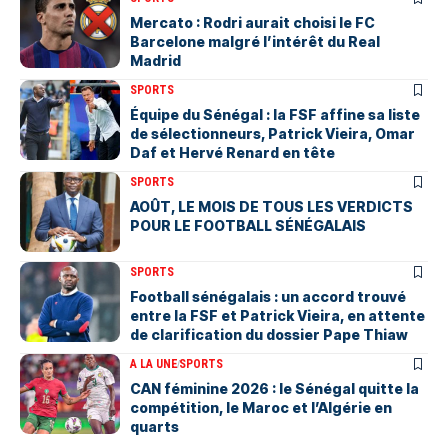
Mercato : Rodri aurait choisi le FC
Barcelone malgré l’intérêt du Real
Madrid
SPORTS
Équipe du Sénégal : la FSF affine sa liste
de sélectionneurs, Patrick Vieira, Omar
Daf et Hervé Renard en tête
SPORTS
AOÛT, LE MOIS DE TOUS LES VERDICTS
POUR LE FOOTBALL SÉNÉGALAIS
SPORTS
Football sénégalais : un accord trouvé
entre la FSF et Patrick Vieira, en attente
de clarification du dossier Pape Thiaw
A LA UNE
SPORTS
‎CAN féminine 2026 : le Sénégal quitte la
compétition, le Maroc et l’Algérie en
quarts