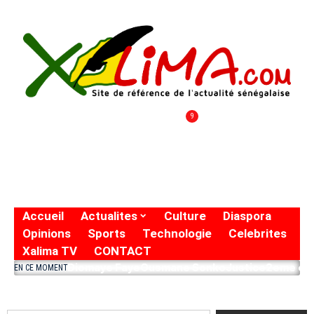
9
Accueil
Actualites
Culture
Diaspora
Opinions
Sports
Technologie
Celebrites
Xalima TV
CONTACT
Diomaye Faye
Ousmane Sonko
Justice
2eme eto
EN CE MOMENT