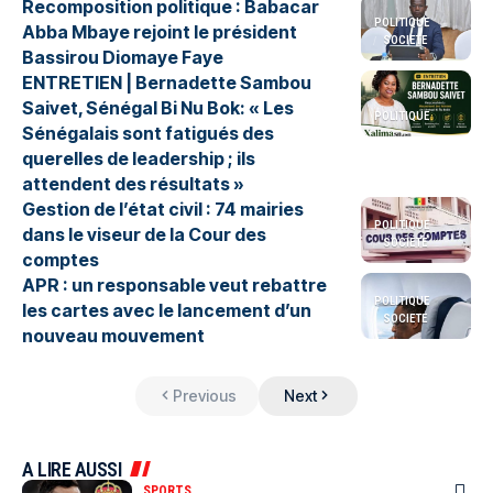
Recomposition politique : Babacar
POLITIQUE
Abba Mbaye rejoint le président
SOCIETE
Bassirou Diomaye Faye
ENTRETIEN | Bernadette Sambou
Saivet, Sénégal Bi Nu Bok: « Les
POLITIQUE
Sénégalais sont fatigués des
querelles de leadership ; ils
attendent des résultats »
Gestion de l’état civil : 74 mairies
POLITIQUE
dans le viseur de la Cour des
SOCIETE
comptes
APR : un responsable veut rebattre
POLITIQUE
les cartes avec le lancement d’un
SOCIETE
nouveau mouvement
Previous
Next
A LIRE AUSSI
SPORTS