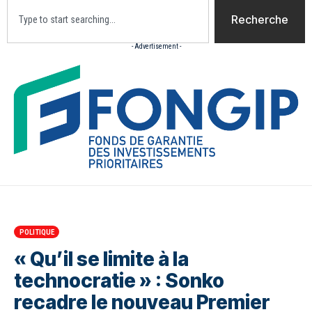
Recherche
- Advertisement -
Accueil
Actualites
Culture
Diaspora
Opini
POLITIQUE
« Qu’il se limite à la
technocratie » : Sonko
recadre le nouveau Premier