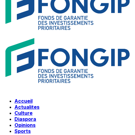
Accueil
Actualites
Culture
Diaspora
Opinions
Sports