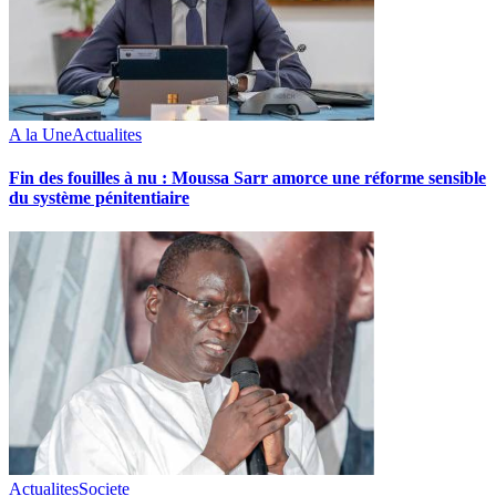
A la Une
Actualites
Fin des fouilles à nu : Moussa Sarr amorce une réforme sensible
du système pénitentiaire
Actualites
Societe