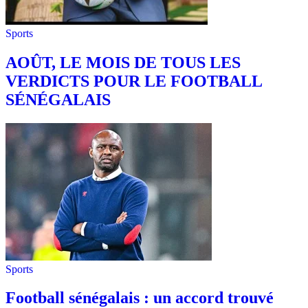
Sports
AOÛT, LE MOIS DE TOUS LES
VERDICTS POUR LE FOOTBALL
SÉNÉGALAIS
Sports
Football sénégalais : un accord trouvé