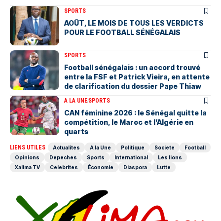
SPORTS
AOÛT, LE MOIS DE TOUS LES VERDICTS
POUR LE FOOTBALL SÉNÉGALAIS
SPORTS
Football sénégalais : un accord trouvé
entre la FSF et Patrick Vieira, en attente
de clarification du dossier Pape Thiaw
A LA UNE
SPORTS
‎CAN féminine 2026 : le Sénégal quitte la
compétition, le Maroc et l’Algérie en
quarts
LIENS UTILES
Actualites
A la Une
Politique
Societe
Football
Opinions
Depeches
Sports
International
Les lions
Xalima TV
Celebrites
Économie
Diaspora
Lutte