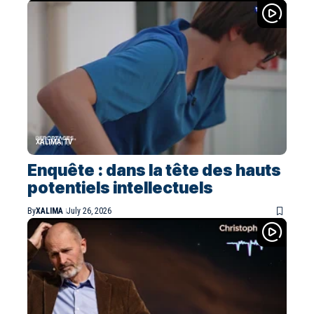
XALIMA TV
Enquête : dans la tête des hauts
potentiels intellectuels
By
XALIMA
July 26, 2026