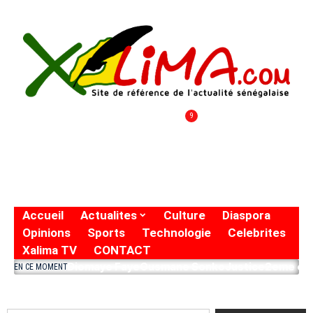
9
Accueil
Actualites
Culture
Diaspora
Opinions
Sports
Technologie
Celebrites
Xalima TV
CONTACT
Diomaye Faye
Ousmane Sonko
Justice
2eme eto
EN CE MOMENT