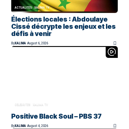
ACTUALITES
XALIMA TV
Élections locales : Abdoulaye
Cissé décrypte les enjeux et les
défis à venir
By
XALIMA
August 6, 2026
CELEBRITES
XALIMA TV
Positive Black Soul – PBS 37
By
XALIMA
August 4, 2026