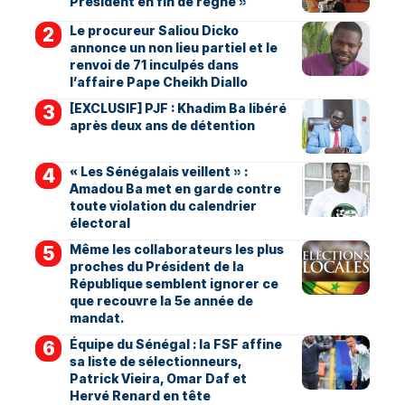
Président en fin de règne »
Le procureur Saliou Dicko
annonce un non lieu partiel et le
renvoi de 71 inculpés dans
l’affaire Pape Cheikh Diallo
[EXCLUSIF] PJF : Khadim Ba libéré
après deux ans de détention
« Les Sénégalais veillent » :
Amadou Ba met en garde contre
toute violation du calendrier
électoral
Même les collaborateurs les plus
proches du Président de la
République semblent ignorer ce
que recouvre la 5e année de
mandat.
Équipe du Sénégal : la FSF affine
sa liste de sélectionneurs,
Patrick Vieira, Omar Daf et
Hervé Renard en tête