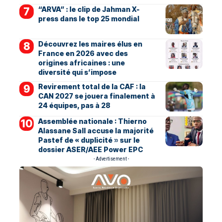
“ARVA” : le clip de Jahman X-
press dans le top 25 mondial
Découvrez les maires élus en
France en 2026 avec des
origines africaines : une
diversité qui s’impose
Revirement total de la CAF : la
CAN 2027 se jouera finalement à
24 équipes, pas à 28
Assemblée nationale : Thierno
Alassane Sall accuse la majorité
Pastef de « duplicité » sur le
dossier ASER/AEE Power EPC
- Advertisement -