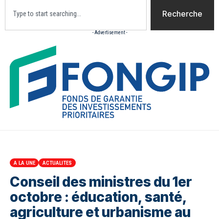
Recherche
- Advertisement -
Accueil
Actualites
Culture
Diaspora
Opini
A LA UNE
ACTUALITES
Conseil des ministres du 1er
octobre : éducation, santé,
agriculture et urbanisme au