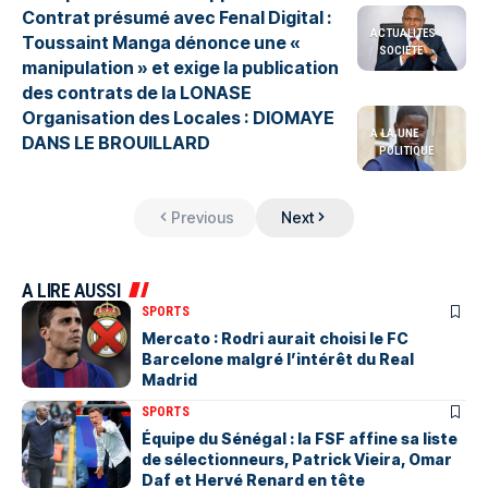
Contrat présumé avec Fenal Digital :
ACTUALITES
Toussaint Manga dénonce une «
SOCIETE
manipulation » et exige la publication
des contrats de la LONASE
Organisation des Locales : DIOMAYE
A LA UNE
DANS LE BROUILLARD
POLITIQUE
Previous
Next
A LIRE AUSSI
SPORTS
Mercato : Rodri aurait choisi le FC
Barcelone malgré l’intérêt du Real
Madrid
SPORTS
Équipe du Sénégal : la FSF affine sa liste
de sélectionneurs, Patrick Vieira, Omar
Daf et Hervé Renard en tête