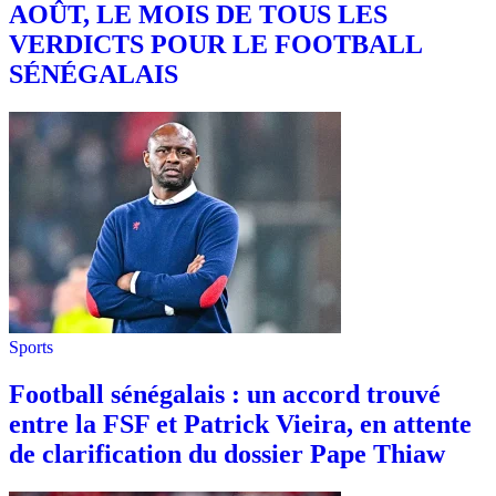
AOÛT, LE MOIS DE TOUS LES
VERDICTS POUR LE FOOTBALL
SÉNÉGALAIS
Sports
Football sénégalais : un accord trouvé
entre la FSF et Patrick Vieira, en attente
de clarification du dossier Pape Thiaw