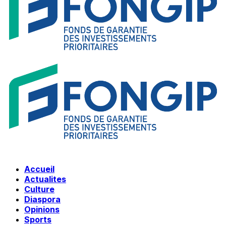
Accueil
Actualites
Culture
Diaspora
Opinions
Sports