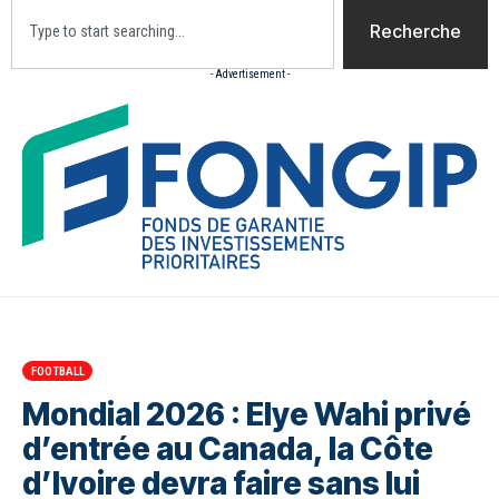
Recherche
- Advertisement -
Accueil
Actualites
Culture
Diaspora
Opini
FOOTBALL
Mondial 2026 : Elye Wahi privé
d’entrée au Canada, la Côte
d’Ivoire devra faire sans lui