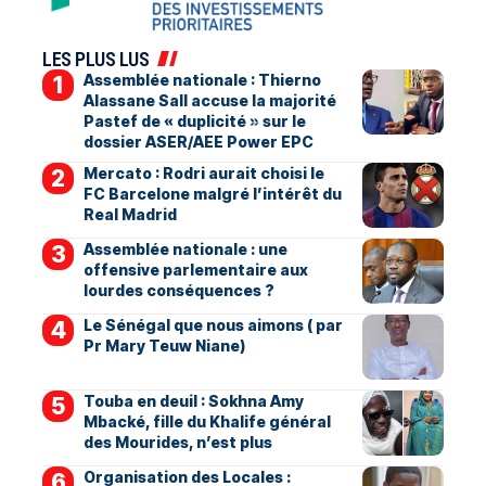
LES PLUS LUS
Assemblée nationale : Thierno
Alassane Sall accuse la majorité
Pastef de « duplicité » sur le
dossier ASER/AEE Power EPC
Mercato : Rodri aurait choisi le
FC Barcelone malgré l’intérêt du
Real Madrid
Assemblée nationale : une
offensive parlementaire aux
lourdes conséquences ?
Le Sénégal que nous aimons ( par
Pr Mary Teuw Niane)
Touba en deuil : Sokhna Amy
Mbacké, fille du Khalife général
des Mourides, n’est plus
Organisation des Locales :