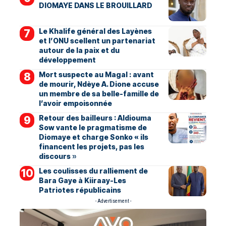
DIOMAYE DANS LE BROUILLARD
Le Khalife général des Layènes
et l’ONU scellent un partenariat
autour de la paix et du
développement
Mort suspecte au Magal : avant
de mourir, Ndèye A. Dione accuse
un membre de sa belle-famille de
l’avoir empoisonnée
Retour des bailleurs : Aldiouma
Sow vante le pragmatisme de
Diomaye et charge Sonko « ils
financent les projets, pas les
discours »
Les coulisses du ralliement de
Bara Gaye à Kiiraay-Les
Patriotes républicains
- Advertisement -