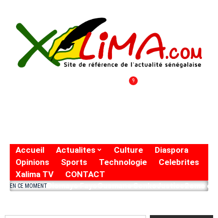
9
Accueil
Actualites
Culture
Diaspora
Opinions
Sports
Technologie
Celebrites
Xalima TV
CONTACT
Diomaye Faye
Ousmane Sonko
Justice
2eme eto
EN CE MOMENT