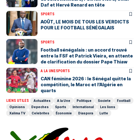
Daf et Hervé Renard en tête
SPORTS
AOÛT, LE MOIS DE TOUS LES VERDICTS
POUR LE FOOTBALL SÉNÉGALAIS
SPORTS
Football sénégalais : un accord trouvé
entre la FSF et Patrick Vieira, en attente
de clarification du dossier Pape Thiaw
A LA UNE
SPORTS
‎CAN féminine 2026 : le Sénégal quitte la
compétition, le Maroc et l’Algérie en
quarts
LIENS UTILES
Actualites
A la Une
Politique
Societe
Football
Opinions
Depeches
Sports
International
Les lions
Xalima TV
Celebrites
Économie
Diaspora
Lutte