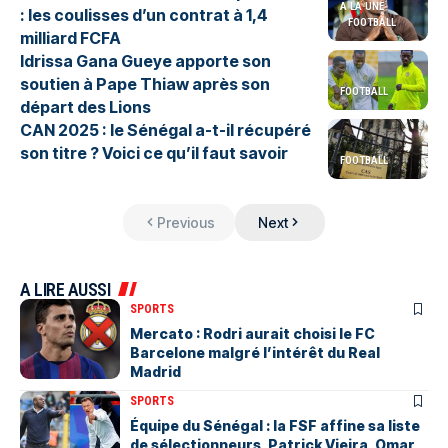
A LA UNE
: les coulisses d’un contrat à 1,4
FOOTBALL
milliard FCFA
Idrissa Gana Gueye apporte son
soutien à Pape Thiaw après son
FOOTBALL
départ des Lions
CAN 2025 : le Sénégal a-t-il récupéré
son titre ? Voici ce qu’il faut savoir
FOOTBALL
Previous
Next
A LIRE AUSSI
SPORTS
Mercato : Rodri aurait choisi le FC
Barcelone malgré l’intérêt du Real
Madrid
SPORTS
Équipe du Sénégal : la FSF affine sa liste
de sélectionneurs, Patrick Vieira, Omar