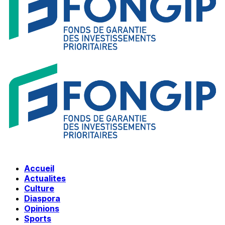
Accueil
Actualites
Culture
Diaspora
Opinions
Sports