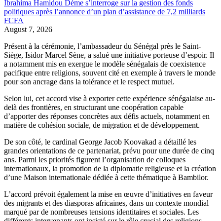
Ibrahima Hamidou Déme s’interroge sur la gestion des fonds
politiques après l’annonce d’un plan d’assistance de 7,2 milliards
FCFA
August 7, 2026
Présent à la cérémonie, l’ambassadeur du Sénégal près le Saint-
Siège, Isidor Marcel Sène, a salué une initiative porteuse d’espoir. Il
a notamment mis en exergue le modèle sénégalais de coexistence
pacifique entre religions, souvent cité en exemple à travers le monde
pour son ancrage dans la tolérance et le respect mutuel.
Selon lui, cet accord vise à exporter cette expérience sénégalaise au-
delà des frontières, en structurant une coopération capable
d’apporter des réponses concrètes aux défis actuels, notamment en
matière de cohésion sociale, de migration et de développement.
De son côté, le cardinal George Jacob Koovakad a détaillé les
grandes orientations de ce partenariat, prévu pour une durée de cinq
ans. Parmi les priorités figurent l’organisation de colloques
internationaux, la promotion de la diplomatie religieuse et la création
d’une Maison internationale dédiée à cette thématique à Bambilor.
L’accord prévoit également la mise en œuvre d’initiatives en faveur
des migrants et des diasporas africaines, dans un contexte mondial
marqué par de nombreuses tensions identitaires et sociales. Les
différents intervenants ont insisté sur le rôle crucial des religions