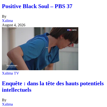
Positive Black Soul – PBS 37
By
Xalima
August 4, 2026
Xalima TV
Enquête : dans la tête des hauts potentiels
intellectuels
By
Xalima