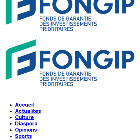
Accueil
Actualites
Culture
Diaspora
Opinions
Sports