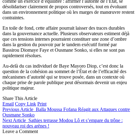
comme un exercice d’équilibre : affirmer l’autorité de l’État, se
désolidariser clairement de propos controversés, tout en évoluant
dans un environnement politique où les marges de manœuvre restent
contraintes.
En toile de fond, cette affaire pourrait laisser des traces durables
dans la gouvernance actuelle. Plusieurs observateurs estiment déjà
que ces tensions internes pourraient constituer une zone d’ombre
dans la gestion du pouvoir par le tandem exécutif formé par
Bassirou Diomaye Faye et Ousmane Sonko, si elles ne sont pas
rapidement résolues.
Au-delà du cas individuel de Baye Mayoro Diop, c’est donc la
question de la cohésion au sommet de l’État et de l’efficacité des
mécanismes d’autorité qui se trouve posée, dans un contexte où
chaque prise de parole publique peut désormais devenir un enjeu
politique majeur.
Share This Article
Email
Copy Link
Print
Previous Article
Balla Moussa Fofana Réagit aux Attaques contre
Ousmane Sonko
Next Article
Sathies terrasse Modou Lô et s’empare du trône :
nouveau roi des arènes !
Leave a Comment