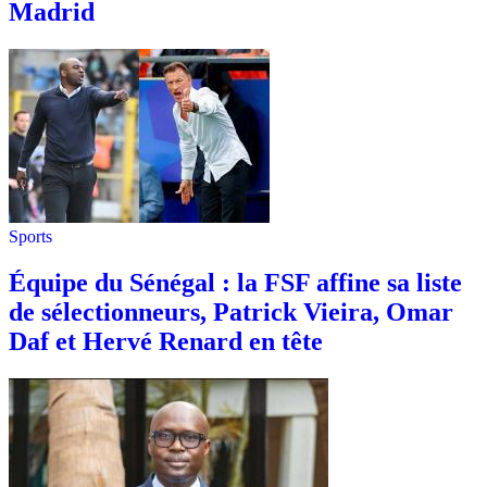
Madrid
Sports
Équipe du Sénégal : la FSF affine sa liste
de sélectionneurs, Patrick Vieira, Omar
Daf et Hervé Renard en tête