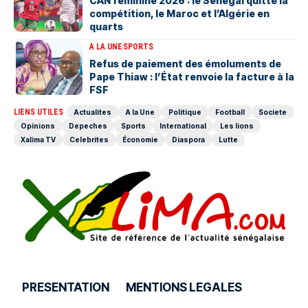
‎CAN féminine 2026 : le Sénégal quitte la
compétition, le Maroc et l’Algérie en
quarts
A LA UNE
SPORTS
Refus de paiement des émoluments de
Pape Thiaw : l’État renvoie la facture à la
FSF
LIENS UTILES
Actualites
A la Une
Politique
Football
Societe
Opinions
Depeches
Sports
International
Les lions
Xalima TV
Celebrites
Économie
Diaspora
Lutte
PRESENTATION
MENTIONS LEGALES