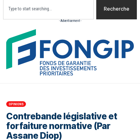
Recherche
- Advertisement -
Accueil
Actualites
Culture
Diaspora
Opini
OPINIONS
Contrebande législative et
forfaiture normative (Par
Assane Diop)