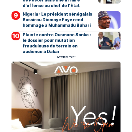
d’offense au chef de l’État
Nigeria : Le président sénégalais
Bassirou Diomaye Faye rend
hommage à Muhammadu Buhari
Plainte contre Ousmane Sonko :
le dossier pour mutation
frauduleuse de terrain en
audience à Dakar
- Advertisement -