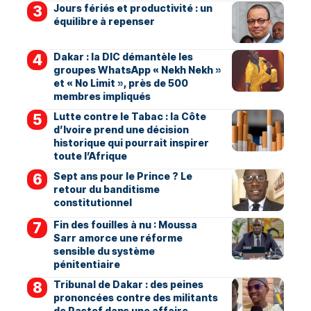
Jours fériés et productivité : un
équilibre à repenser
Dakar : la DIC démantèle les
groupes WhatsApp « Nekh Nekh »
et « No Limit », près de 500
membres impliqués
Lutte contre le Tabac : la Côte
d’Ivoire prend une décision
historique qui pourrait inspirer
toute l’Afrique
Sept ans pour le Prince ? Le
retour du banditisme
constitutionnel
Fin des fouilles à nu : Moussa
Sarr amorce une réforme
sensible du système
pénitentiaire
Tribunal de Dakar : des peines
prononcées contre des militants
de Pastef dans une affaire