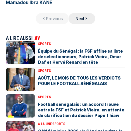
Mamadou Ibra KANE
Previous
Next
A LIRE AUSSI
SPORTS
Équipe du Sénégal : la FSF affine sa liste
de sélectionneurs, Patrick Vieira, Omar
Daf et Hervé Renard en tête
SPORTS
AOÛT, LE MOIS DE TOUS LES VERDICTS
POUR LE FOOTBALL SÉNÉGALAIS
SPORTS
Football sénégalais : un accord trouvé
entre la FSF et Patrick Vieira, en attente
de clarification du dossier Pape Thiaw
A LA UNE
SPORTS