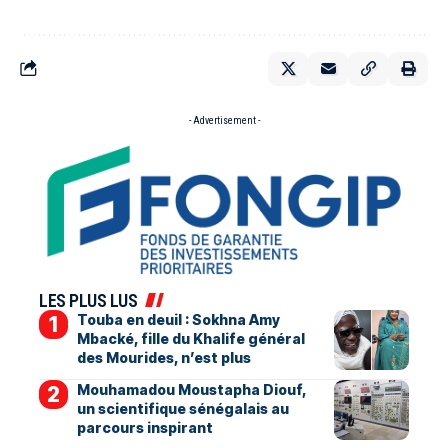
- Advertisement -
LES PLUS LUS
Touba en deuil : Sokhna Amy
Mbacké, fille du Khalife général
des Mourides, n’est plus
Mouhamadou Moustapha Diouf,
un scientifique sénégalais au
parcours inspirant