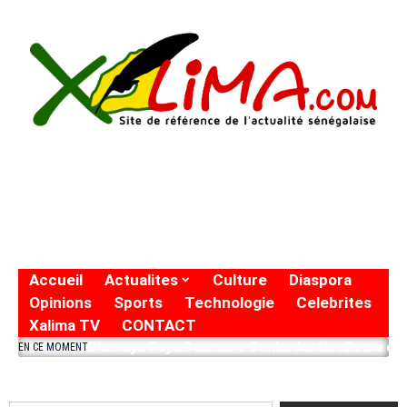
Accueil
Actualites
Culture
Diaspora
Opinions
Sports
Technologie
Celebrites
Xalima TV
CONTACT
Diomaye Faye
Ousmane Sonko
Justice
2eme eto
EN CE MOMENT