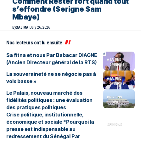
Comment Rester fort quand tout
s’effondre (Serigne Sam
Mbaye)
By
XALIMA
July 26, 2026
Nos lecteurs ont lu ensuite
Sa fitna et nous Par Babacar DIAGNE
A LA UNE
(Ancien Directeur général de la RTS)
OPINIONS
La souveraineté ne se négocie pas à
A LA UNE
voix basse »
OPINIONS
Le Palais, nouveau marché des
OPINIONS
fidélités politiques : une évaluation
SOCIETE
des pratiques politiques
Crise politique, institutionnelle,
économique et sociale *Pourquoi la
OPINIONS
presse est indispensable au
redressement du Sénégal Par