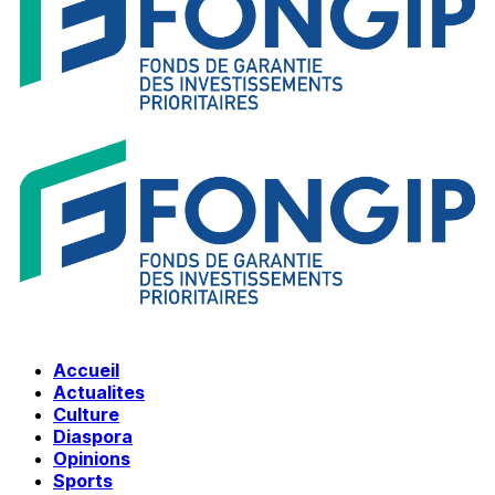
Accueil
Actualites
Culture
Diaspora
Opinions
Sports