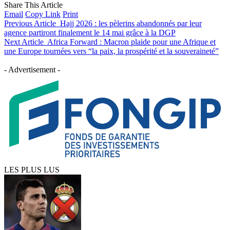
Share This Article
Email
Copy Link
Print
Previous Article
Hajj 2026 : les pèlerins abandonnés par leur
agence partiront finalement le 14 mai grâce à la DGP
Next Article
Africa Forward : Macron plaide pour une Afrique et
une Europe tournées vers “la paix, la prospérité et la souveraineté”
- Advertisement -
LES PLUS LUS