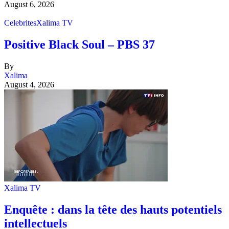
August 6, 2026
Celebrites
Xalima TV
Positive Black Soul – PBS 37
By
Xalima
August 4, 2026
Xalima TV
Enquête : dans la tête des hauts potentiels
intellectuels