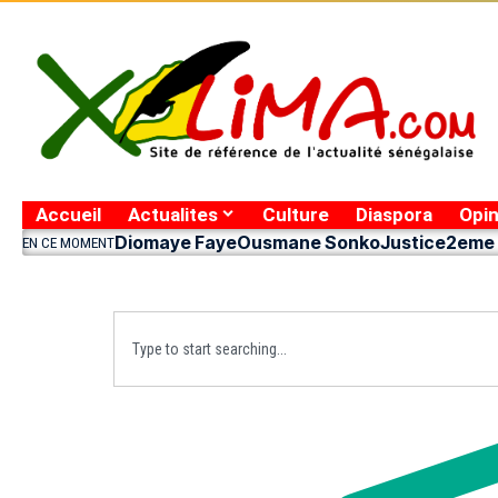
Accueil
Actualites
Culture
Diaspora
Opin
Diomaye Faye
Ousmane Sonko
Justice
2eme 
EN CE MOMENT