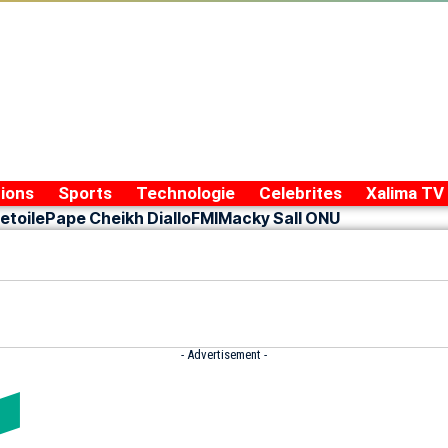
ions
Sports
Technologie
Celebrites
Xalima TV
etoile
Pape Cheikh Diallo
FMI
Macky Sall ONU
- Advertisement -