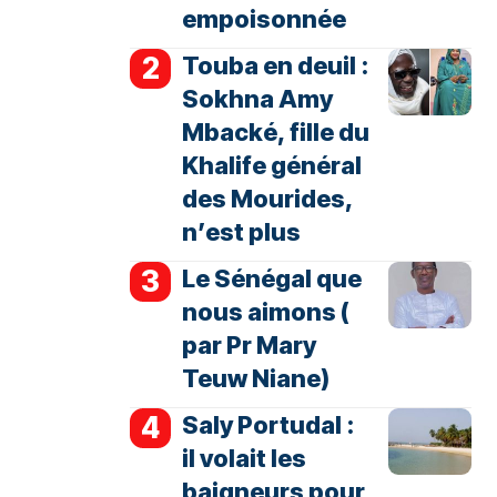
empoisonnée
Touba en deuil :
Sokhna Amy
Mbacké, fille du
Khalife général
des Mourides,
n’est plus
Le Sénégal que
nous aimons (
par Pr Mary
Teuw Niane)
Saly Portudal :
il volait les
baigneurs pour