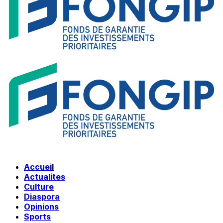
Accueil
Actualites
Culture
Diaspora
Opinions
Sports