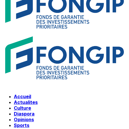
Accueil
Actualites
Culture
Diaspora
Opinions
Sports