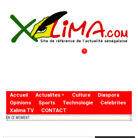
9
Accueil
Actualites
Culture
Diaspora
Opinions
Sports
Technologie
Celebrites
Xalima TV
CONTACT
Diomaye Faye
Ousmane Sonko
Justice
2eme eto
EN CE MOMENT