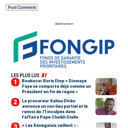
- Advertisement -
LES PLUS LUS
Boubacar Boris Diop « Diomaye
Faye se comporte déjà comme un
Président en fin de règne »
Le procureur Saliou Dicko
annonce un non lieu partiel et le
renvoi de 71 inculpés dans
l’affaire Pape Cheikh Diallo
« Les Sénégalais veillent » :