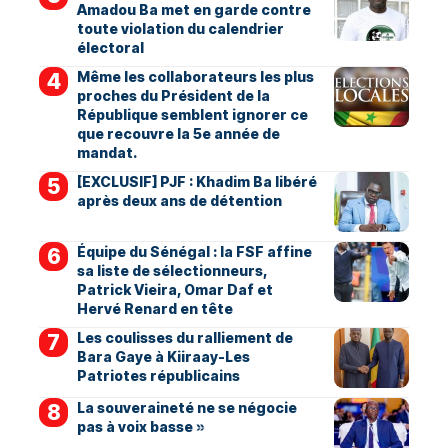
Amadou Ba met en garde contre
toute violation du calendrier
électoral
Même les collaborateurs les plus
proches du Président de la
République semblent ignorer ce
que recouvre la 5e année de
mandat.
[EXCLUSIF] PJF : Khadim Ba libéré
après deux ans de détention
Équipe du Sénégal : la FSF affine
sa liste de sélectionneurs,
Patrick Vieira, Omar Daf et
Hervé Renard en tête
Les coulisses du ralliement de
Bara Gaye à Kiiraay-Les
Patriotes républicains
La souveraineté ne se négocie
pas à voix basse »