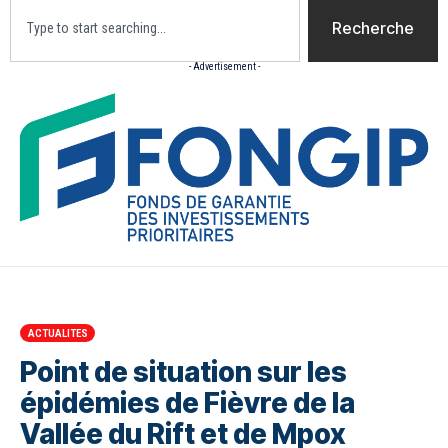
Recherche
- Advertisement -
Accueil
Actualites
Culture
Diaspora
Opini
ACTUALITES
Point de situation sur les
épidémies de Fièvre de la
Vallée du Rift et de Mpox