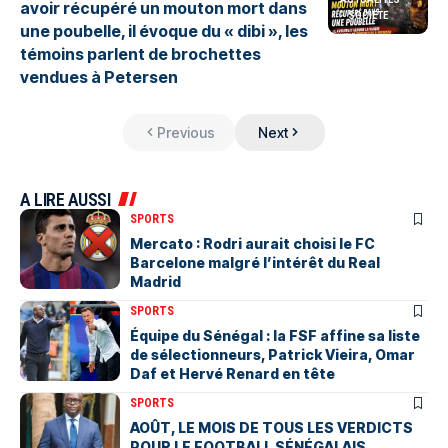
avoir récupéré un mouton mort dans
SOCIETE
une poubelle, il évoque du « dibi », les
témoins parlent de brochettes
vendues à Petersen
Previous
Next
A LIRE AUSSI
SPORTS
Mercato : Rodri aurait choisi le FC
Barcelone malgré l’intérêt du Real
Madrid
SPORTS
Équipe du Sénégal : la FSF affine sa liste
de sélectionneurs, Patrick Vieira, Omar
Daf et Hervé Renard en tête
SPORTS
AOÛT, LE MOIS DE TOUS LES VERDICTS
POUR LE FOOTBALL SÉNÉGALAIS