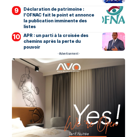
Déclaration de patrimoine :
l’OFNAC fait le point et annonce
la publication imminente des
listes
APR : un parti à la croisée des
chemins après la perte du
pouvoir
- Advertisement -