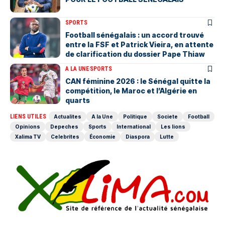
SPORTS
Football sénégalais : un accord trouvé
entre la FSF et Patrick Vieira, en attente
de clarification du dossier Pape Thiaw
A LA UNE
SPORTS
‎CAN féminine 2026 : le Sénégal quitte la
compétition, le Maroc et l’Algérie en
quarts
LIENS UTILES
Actualites
A la Une
Politique
Societe
Football
Opinions
Depeches
Sports
International
Les lions
Xalima TV
Celebrites
Économie
Diaspora
Lutte