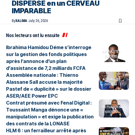
DISPERSÉ en un CERVEAU
IMPARABLE
By
XALIMA
July 26, 2026
Nos lecteurs ont lu ensuite
Ibrahima Hamidou Déme s’interroge
ACTUALITES
sur la gestion des fonds politiques
SOCIETE
après l’annonce d’un plan
d’assistance de 7,2 milliards FCFA
Assemblée nationale : Thierno
ACTUALITES
Alassane Sall accuse la majorité
SOCIETE
Pastef de « duplicité » sur le dossier
ASER/AEE Power EPC
Contrat présumé avec Fenal Digital :
ACTUALITES
Toussaint Manga dénonce une «
SOCIETE
manipulation » et exige la publication
des contrats de la LONASE
HLM 6 : un ferrailleur arrêté après
ACTUALITES